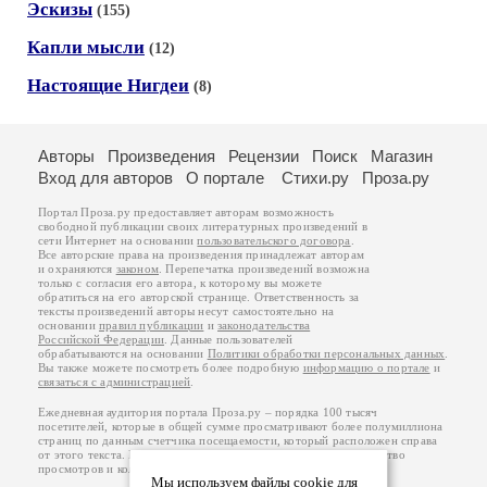
Эскизы
(155)
Капли мысли
(12)
Настоящие Нигдеи
(8)
Авторы
Произведения
Рецензии
Поиск
Магазин
Вход для авторов
О портале
Стихи.ру
Проза.ру
Портал Проза.ру предоставляет авторам возможность
свободной публикации своих литературных произведений в
сети Интернет на основании
пользовательского договора
.
Все авторские права на произведения принадлежат авторам
и охраняются
законом
. Перепечатка произведений возможна
только с согласия его автора, к которому вы можете
обратиться на его авторской странице. Ответственность за
тексты произведений авторы несут самостоятельно на
основании
правил публикации
и
законодательства
Российской Федерации
. Данные пользователей
обрабатываются на основании
Политики обработки персональных данных
.
Вы также можете посмотреть более подробную
информацию о портале
и
связаться с администрацией
.
Ежедневная аудитория портала Проза.ру – порядка 100 тысяч
посетителей, которые в общей сумме просматривают более полумиллиона
страниц по данным счетчика посещаемости, который расположен справа
от этого текста. В каждой графе указано по две цифры: количество
просмотров и количество посетителей.
Мы используем файлы cookie для