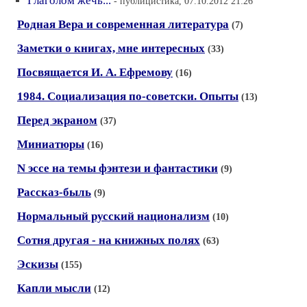
Глаголом жечь...
- публицистика, 07.10.2012 21:26
Родная Вера и современная литература
(7)
Заметки о книгах, мне интересных
(33)
Посвящается И. А. Ефремову
(16)
1984. Социализация по-советски. Опыты
(13)
Перед экраном
(37)
Миниатюры
(16)
N эссе на темы фэнтези и фантастики
(9)
Рассказ-быль
(9)
Нормальный русский национализм
(10)
Сотня другая - на книжных полях
(63)
Эскизы
(155)
Капли мысли
(12)