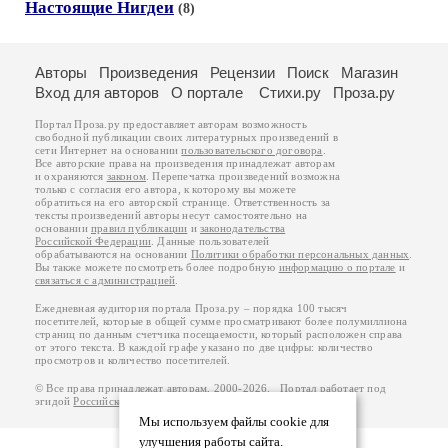
Настоящие Нигдеи
(8)
Авторы
Произведения
Рецензии
Поиск
Магазин
Вход для авторов
О портале
Стихи.ру
Проза.ру
Портал Проза.ру предоставляет авторам возможность
свободной публикации своих литературных произведений в
сети Интернет на основании
пользовательского договора
.
Все авторские права на произведения принадлежат авторам
и охраняются
законом
. Перепечатка произведений возможна
только с согласия его автора, к которому вы можете
обратиться на его авторской странице. Ответственность за
тексты произведений авторы несут самостоятельно на
основании
правил публикации
и
законодательства
Российской Федерации
. Данные пользователей
обрабатываются на основании
Политики обработки персональных данных
.
Вы также можете посмотреть более подробную
информацию о портале
и
связаться с администрацией
.
Ежедневная аудитория портала Проза.ру – порядка 100 тысяч
посетителей, которые в общей сумме просматривают более полумиллиона
страниц по данным счетчика посещаемости, который расположен справа
от этого текста. В каждой графе указано по две цифры: количество
просмотров и количество посетителей.
© Все права принадлежат авторам, 2000-2026. Портал работает под
эгидой
Российского союза писателей
.
18+
Мы используем файлы cookie для
улучшения работы сайта.