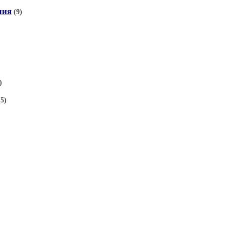
лия
(9)
)
(5)