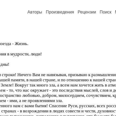
Авторы
Произведения
Рецензии
Поиск
оезда - Жизнь.
ния в мудрости, люди!
рдны!
строки! Ничего Вам не навязывая, призываю к размышлению
нашей памяти, в нашей стране, и по отношению к нашей стран
 Земле! Вокруг так много зла, а всем нам хочется жить в а
ем - то, что нас окружает - это последствия мыслей, слов и д
остранство любовью, добром, милосердием, сочувствием, к
м - ими, а не проявлениями зла.
нного нам с вами бытия! Спасение Руси, русских, всех росс
странах - в возрождении в людях совести и чести, духовност