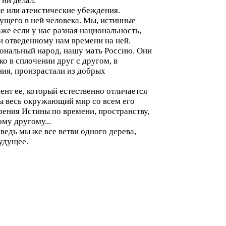
 ни делал.
ые или атеистические убеждения.
вущего в ней человека. Мы, истинные
аже если у нас разная национальность,
и отведенному нам времени на ней.
ональный народ, нашу мать Россию. Они
ко в сплочении друг с другом, в
ния, произрастали из добрых
ент ее, который естественно отличается
 бы весь окружающий мир со всем его
рения Истины по времени, пространству,
му другому...
ведь мы же все ветви одного дерева,
будущее.