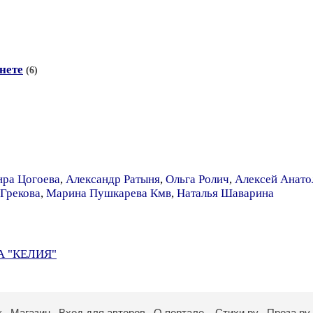
нете
(6)
ира Цогоева
,
Александр Ратыня
,
Ольга Ролич
,
Алексей Анато
 Грекова
,
Марина Пушкарева Кмв
,
Наталья Шаварина
 "КЕЛИЯ"
к
Магазин
Вход для авторов
О портале
Стихи.ру
Проза.ру