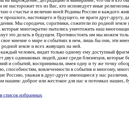
ы на вырождение, деградацию и вымирание, что бы и кто бы
 и не насторожит тех из Вас, кто исповедует иные религиозн
ечтаю о счастье и величии моей Родины России и каждого жи
ее прошлого, настоящего и будущего, не враги друг-другу, д
ждения. Мы сородичи, соратники, сожители по родной земле 
е, которые многократно пытались уничтожить наш многонаци
танут это делать в будущем. Противостоять им мы можем толь
свое мнение о мире и событиях в нем, лишь бы они, эти мне
 родной земле и всех живущих на ней.
о каждый человек, видит только одному ему доступный фрагм
 нет двух одинаковых людей, даже среди близнецов, которые
ий и событий, воспринимали, имея одну и ту же точку обоз
ю, способностям, вовлеченности в события и многому, много
е Россию, уважая в друг-друге имеющиеся у нас различия, 
лам нашим: доброе или жестокое для нас и потомках наших, 
в список избранных