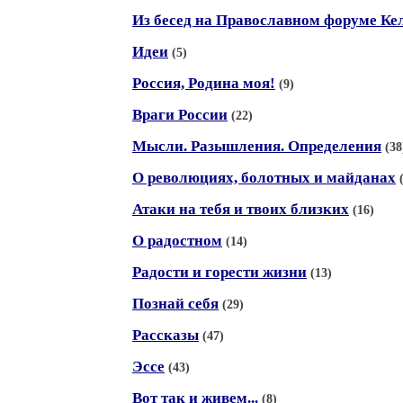
Из бесед на Православном форуме Ке
Идеи
(5)
Россия, Родина моя!
(9)
Враги России
(22)
Мысли. Разышления. Определения
(38
О революциях, болотных и майданах
Атаки на тебя и твоих близких
(16)
О радостном
(14)
Радости и горести жизни
(13)
Познай себя
(29)
Рассказы
(47)
Эссе
(43)
Вот так и живем...
(8)