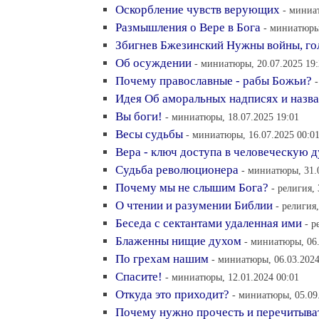
Оскорбление чувств верующих
- миниа
Размышления о Вере в Бога
- миниатюры,
Збигнев Бжезинский Нужны войны, го
Об осуждении
- миниатюры, 20.07.2025 19
Почему православные - рабы Божьи?
Идея Об аморальных надписях и назва
Вы боги!
- миниатюры, 18.07.2025 19:01
Весы судьбы
- миниатюры, 16.07.2025 00:0
Вера - ключ доступа в человеческую 
Судьба революционера
- миниатюры, 31.
Почему мы не слышим Бога?
- религия,
О чтении и разумении Библии
- религия
Беседа с сектантами удаленная ими
- р
Блаженны нищие духом
- миниатюры, 06.
По грехам нашим
- миниатюры, 06.03.2024
Спасите!
- миниатюры, 12.01.2024 00:01
Откуда это приходит?
- миниатюры, 05.09
Почему нужно прочесть и перечитыва