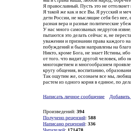
мы и страна наша, любой народ, обречен
Я православный. Пусть это не оттолкнет
Я такой же как и все Вы. Я русский и м
дети России, не мыслящие себя без нее, 
разная вера и разные политические убе
У нас много самозваных недругов извн
пытаются это делать сейчас и, не перес
уважении и признании права каждого на 
побуждений и были направлены на благо
Никто, кроме Бога, не знает Истины, иб
от того. что видит другой человек, ибо
многоцветием и многообразием проявлен
кругу общения, воспитанию, образовани
Так ощутим же, осознаем все мы, любящи
растем из одного корня в единое, по де
Написать личное сообщение
Добавить 
Произведений:
394
Получено рецензий
:
588
Написано рецензий
:
336
Читателей
:
171478