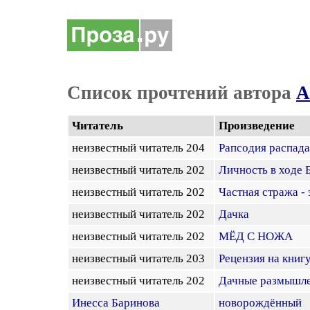
Список прочтений автора
А
Читатель
Произведение
неизвестный читатель 204
Рапсодия распада
неизвестный читатель 202
Личность в ходе 
неизвестный читатель 202
Частная стража - э
неизвестный читатель 202
Дачка
неизвестный читатель 202
МЁД С НОЖА
неизвестный читатель 203
Рецензия на книг
неизвестный читатель 202
Дачные размышл
Инесса Баринова
новорождённый