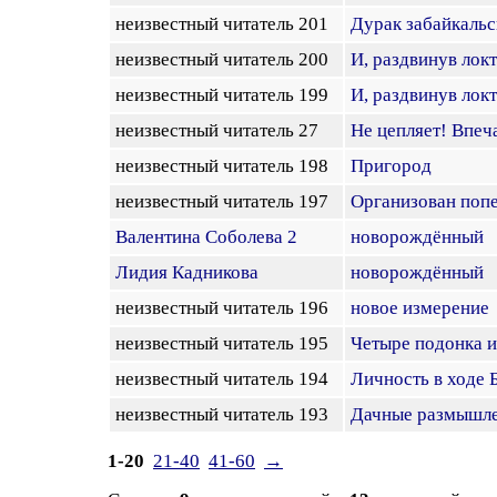
неизвестный читатель 201
Дурак забайкаль
неизвестный читатель 200
И, раздвинув лок
неизвестный читатель 199
И, раздвинув лок
неизвестный читатель 27
Не цепляет! Впеч
неизвестный читатель 198
Пригород
неизвестный читатель 197
Организован попе
Валентина Соболева 2
новорождённый
Лидия Кадникова
новорождённый
неизвестный читатель 196
новое измерение
неизвестный читатель 195
Четыре подонка и
неизвестный читатель 194
Личность в ходе 
неизвестный читатель 193
Дачные размышл
1-20
21-40
41-60
→