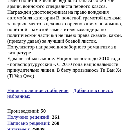
Имею почётное звание рядового запаса советской
армии, воинского специалиста первого класса.
Награждён удостоверением на право вождения
автомобиля категории В, почётной грамотой цехкома
за первое место в цеховых соревнованиях по домино,
почётной грамотой заместителя командира по
политической части в/ч не имею права сказать, какой,
(присягу давал) за лучший боевой листок.
Популизатор направления заборного романтизма в
литературе.
Едва не забыл важное. Национальность до 2010 года
«попаспортурусский». С 2010 года национальности
принудительно лишён. В быту прозываюсь Ти Ван Хе
(Ti Van Qwe)
Написать личное сообщение
Добавить в список
избранных
Произведений:
50
Получено рецензий
:
261
Написано рецензий
:
268
Читателей
:
29009