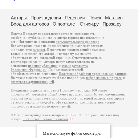
Авторы
Произведения
Рецензии
Поиск
Магазин
Вход для авторов
О портале
Стихи.ру
Проза.ру
Портал Проза.ру предоставляет авторам возможность
свободной публикации своих литературных произведений в
сети Интернет на основании
пользовательского договора
.
Все авторские права на произведения принадлежат авторам
и охраняются
законом
. Перепечатка произведений возможна
только с согласия его автора, к которому вы можете
обратиться на его авторской странице. Ответственность за
тексты произведений авторы несут самостоятельно на
основании
правил публикации
и
законодательства
Российской Федерации
. Данные пользователей
обрабатываются на основании
Политики обработки персональных данных
.
Вы также можете посмотреть более подробную
информацию о портале
и
связаться с администрацией
.
Ежедневная аудитория портала Проза.ру – порядка 100 тысяч
посетителей, которые в общей сумме просматривают более полумиллиона
страниц по данным счетчика посещаемости, который расположен справа
от этого текста. В каждой графе указано по две цифры: количество
просмотров и количество посетителей.
© Все права принадлежат авторам, 2000-2026. Портал работает под
эгидой
Российского союза писателей
.
18+
Мы используем файлы cookie для