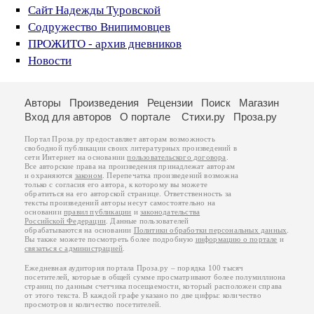
Сайт Надежды Туровской
Содружество Внипимовцев
ПРОЖИТО - архив дневников
Новости
Авторы
Произведения
Рецензии
Поиск
Магазин
Вход для авторов
О портале
Стихи.ру
Проза.ру
Портал Проза.ру предоставляет авторам возможность
свободной публикации своих литературных произведений в
сети Интернет на основании
пользовательского договора
.
Все авторские права на произведения принадлежат авторам
и охраняются
законом
. Перепечатка произведений возможна
только с согласия его автора, к которому вы можете
обратиться на его авторской странице. Ответственность за
тексты произведений авторы несут самостоятельно на
основании
правил публикации
и
законодательства
Российской Федерации
. Данные пользователей
обрабатываются на основании
Политики обработки персональных данных
.
Вы также можете посмотреть более подробную
информацию о портале
и
связаться с администрацией
.
Ежедневная аудитория портала Проза.ру – порядка 100 тысяч
посетителей, которые в общей сумме просматривают более полумиллиона
страниц по данным счетчика посещаемости, который расположен справа
от этого текста. В каждой графе указано по две цифры: количество
просмотров и количество посетителей.