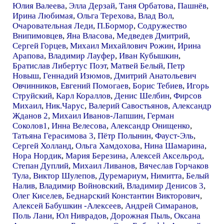
Юлия Валеева
,
Элла Дерзай
,
Таня Орбатова
,
Пашнёв
,
Ирина Любимая
,
Ольга Терехова
,
Влад Вол
,
Очаровательная Леди
,
П.Бормор
,
Содружество
Внипимовцев
,
Яна Власова
,
Медведев Дмитрий
,
Сергей Горцев
,
Михаил Михайлович Рожин
,
Ирина
Арапова
,
Владимир Лауфер
,
Иван Кубышкин
,
Братислав Либертус Поэт
,
Матвей Белый
,
Петр
Новыш
,
Геннадий Изюмов
,
Дмитрий Анатольевич
Овчинников
,
Евгений Помогаев
,
Борис Тебиев
,
Игорь
Струйский
,
Карл Кораллов
,
Денис Шелбин
,
Фирсов
Михаил
,
Ник.Чарус
,
Валерий Савостьянов
,
Александр
Жданов 2
,
Михаил Иванов-Лапшин
,
Герман
Соколов1
,
Инна Велесова
,
Александр Онищенко
,
Татьяна Герасимова 3
,
Пётр Полынин
,
Фауст-Эль
,
Сергей Холланд
,
Ольга Хамдохова
,
Нина Шамарина
,
Нора Нордик
,
Мария Березина
,
Алексей Аксельрод
,
Степан Дуплий
,
Михаил Ливанов
,
Вячеслав Горчаков
Тула
,
Виктор Шулепов
,
Дуремариум
,
Нимитта
,
Белый
Налив
,
Владимир Войновский
,
Владимир Денисов 3
,
Олег Киселев
,
Беднарский Константин Викторович
,
Алексей Бабушкин -Алексеев
,
Андрей Симаранов
,
Поль Лани
,
Юл Ниврадов
,
Дорожная Пыль
,
Оксана