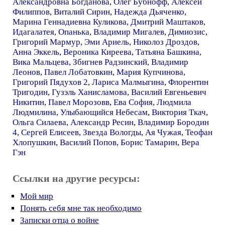
Александровна Богданова
,
Олег Бубнофф
,
Алексей
Филиппов
,
Виталий Сирин
,
Надежда Дьяченко
,
Марина Геннадиевна Куликова
,
Дмитрий Маштаков
,
Идагалатея
,
Опанька
,
Владимир Мигалев
,
Димиозис
,
Григорий Мармур
,
Эми Ариель
,
Николоз Дроздов
,
Анна Эккель
,
Вероника Киреева
,
Татьяна Башкина
,
Вика Мальцева
,
Збигнев Радзинский
,
Владимир
Леонов
,
Павел Лобатовкин
,
Мария Купчинова
,
Григорий Пядухов 2
,
Лариса Малмыгина
,
Флорентин
Тригодин
,
Гузэль Ханисламова
,
Василий Евгеньевич
Никитин
,
Павел Морозовв
,
Ева София
,
Людмила
Людмилина
,
Улыбающийся Небесам
,
Виктория Ткач
,
Ольга Силаева
,
Александр Ресин
,
Владимир Бородин
4
,
Сергей Елисеев
,
Звезда Вологды
,
Ая Чужая
,
Теофан
Хлопушкин
,
Василий Попов
,
Борис Тамарин
,
Вера
Гэн
Ссылки на другие ресурсы:
Мой мир
Понять себя мне так необходимо
Записки отца о войне