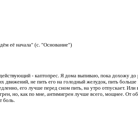
ём её начала" (с. "Основание")
действующий - каптопрес. Я дома выпиваю, пока дохожу до р
ких движений, не пить его на голодный желудок, пить больше
едленно, его лучше перед сном пить, на утро отпускает. Или
грен, но, как по мне, антимигрен лучше всего, мощнее. От 
т боль.