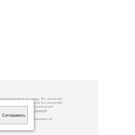
льзовательского договора
. Все авторские
у вы можете обратиться на его авторской
й Федерации
. Данные пользователей
е
и
связаться с администрацией
.
Соглашаюсь
по данным счетчика посещаемости,