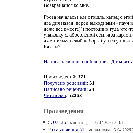
Возвращайся ко мне.
Гроза началась) еле отошла, капец с эт
два дня назад, перед выходными - пауч 
даже все вместе))) постоянно туда что-т
упаковку слабосолёной сёмги(за картонн
джентельменский набор - бутылку пива и 
Как ты?
Написать личное сообщение
Добавить 
Произведений:
371
Получено рецензий
:
51
Написано рецензий
:
24
Читателей
:
52263
Произведения
5. 07. 26
- миниатюры, 06.07.2026 01:01
Размышления 51
- миниатюры, 13.04.2026 