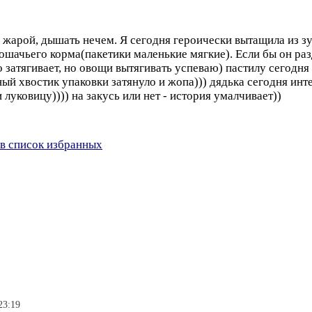
ой жарой, дышать нечем. Я сегодня героически вытащила из з
кошачьего корма(пакетики маленькие мягкие). Если бы он ра
о затягивает, но овощи вытягивать успеваю) пастилу сегодня
ый хвостик упаковки затянуло и жопа))) дядька сегодня инт
луковицу)))) на закусь или нет - история умалчивает))
в список избранных
23:19