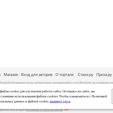
к
Магазин
Вход для авторов
О портале
Стихи.ру
Проза.ру
ободной публикации своих литературных произведений в сети Интернет на основании
по
ся
законом
. Перепечатка произведений возможна только с согласия его автора, к котором
ры несут самостоятельно на основании
правил публикации
и
законодательства Российско
айлы cookie для улучшения работы сайта. Оставаясь на сайте, вы
ональных данных
. Вы также можете посмотреть более подробную
информацию о портал
условиями использования файлов cookies. Чтобы ознакомиться с Политикой
тысяч посетителей, которые в общей сумме просматривают более полумиллиона страниц 
ональных данных и файлов cookie,
нажмите здесь
.
афе указано по две цифры: количество просмотров и количество посетителей.
работает под эгидой
Российского союза писателей
.
18+