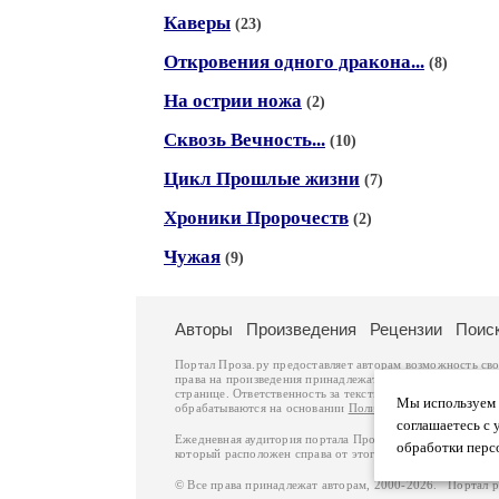
Каверы
(23)
Откровения одного дракона...
(8)
На острии ножа
(2)
Сквозь Вечность...
(10)
Цикл Прошлые жизни
(7)
Хроники Пророчеств
(2)
Чужая
(9)
Авторы
Произведения
Рецензии
Поис
Портал Проза.ру предоставляет авторам возможность св
права на произведения принадлежат авторам и охраняют
странице. Ответственность за тексты произведений авто
Мы используем ф
обрабатываются на основании
Политики обработки перс
соглашаетесь с 
Ежедневная аудитория портала Проза.ру – порядка 100 
обработки перс
который расположен справа от этого текста. В каждой гр
© Все права принадлежат авторам, 2000-2026. Портал 