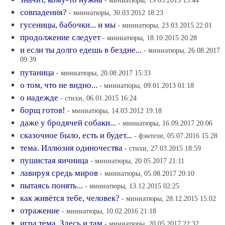
- миниатюры, 19.03.2015 13:44
совпадения?
- миниатюры, 30.03.2012 18:23
гусеницы, бабочки... и мы
- миниатюры, 23.03.2015 22:01
продолжение следует
- миниатюры, 18.10.2015 20:28
и если ты долго едешь в бездне...
- миниатюры, 26.08.2017
09:39
путаница
- миниатюры, 20.08.2017 15:33
о том, что не видно...
- миниатюры, 09.01.2013 01:18
о надежде
- стихи, 06.01.2015 16:24
борщ готов!
- миниатюры, 14.03.2012 19:18
даже у бродячей собаки...
- миниатюры, 16.09.2017 20:06
сказочное было, есть и будет...
- фэнтези, 05.07.2016 15:28
тема. Иллюзия одиночества
- стихи, 27.03.2015 18:59
пушистая яичница
- миниатюры, 20.05.2017 21:11
лавируя средь миров
- миниатюры, 05.08.2017 20:10
пытаясь понять...
- миниатюры, 13.12.2015 02:25
как живётся тебе, человек?
- миниатюры, 28.12.2015 15:02
отражение
- миниатюры, 10.02.2016 21:18
игра тема. Здесь и там
- миниатюры, 20.05.2017 22:32