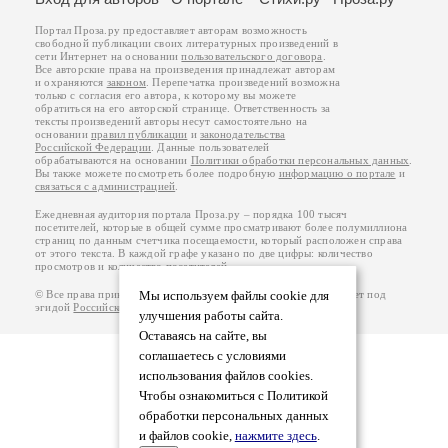
Портал Проза.ру предоставляет авторам возможность
свободной публикации своих литературных произведений в
сети Интернет на основании
пользовательского договора
.
Все авторские права на произведения принадлежат авторам
и охраняются
законом
. Перепечатка произведений возможна
только с согласия его автора, к которому вы можете
обратиться на его авторской странице. Ответственность за
тексты произведений авторы несут самостоятельно на
основании
правил публикации
и
законодательства
Российской Федерации
. Данные пользователей
обрабатываются на основании
Политики обработки персональных данных
.
Вы также можете посмотреть более подробную
информацию о портале
и
связаться с администрацией
.
Ежедневная аудитория портала Проза.ру – порядка 100 тысяч
посетителей, которые в общей сумме просматривают более полумиллиона
страниц по данным счетчика посещаемости, который расположен справа
от этого текста. В каждой графе указано по две цифры: количество
просмотров и количество посетителей.
© Все права принадлежат авторам, 2000-2026. Портал работает под
Мы используем файлы cookie для
эгидой
Российского союза писателей
.
18+
улучшения работы сайта.
Оставаясь на сайте, вы
соглашаетесь с условиями
использования файлов cookies.
Чтобы ознакомиться с Политикой
обработки персональных данных
и файлов cookie,
нажмите здесь
.