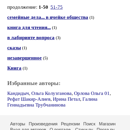
продолжение:
1-50
51-75
семейные дела... в ячейке общества
(1)
книга для чтения...
(1)
в лабиринте вопроса
(3)
сказы
(1)
незавершенное
(5)
Книга
(1)
Избранные авторы:
Кандидыч
,
Ольга Колузганова
,
Орлова Ольга 01
,
Рефат Шакир-Алиев
,
Ирина Петал
,
Галина
Геннадьевна Трубчанинова
Авторы
Произведения
Рецензии
Поиск
Магазин
Вход для авторов
О портале
Стихи.ру
Проза.ру