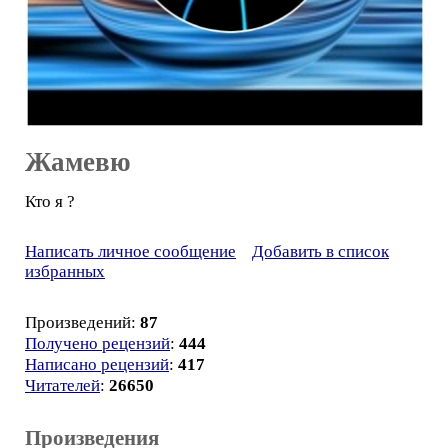
Жамевю
Кто я ?
Написать личное сообщение
Добавить в список
избранных
Произведений:
87
Получено рецензий
:
444
Написано рецензий
:
417
Читателей
:
26650
Произведения