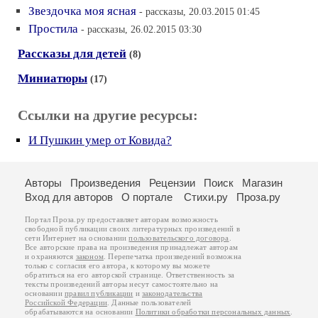
Звездочка моя ясная
- рассказы, 20.03.2015 01:45
Простила
- рассказы, 26.02.2015 03:30
Рассказы для детей
(8)
Миниатюры
(17)
Ссылки на другие ресурсы:
И Пушкин умер от Ковида?
Авторы
Произведения
Рецензии
Поиск
Магазин
Вход для авторов
О портале
Стихи.ру
Проза.ру
Портал Проза.ру предоставляет авторам возможность
свободной публикации своих литературных произведений в
сети Интернет на основании
пользовательского договора
.
Все авторские права на произведения принадлежат авторам
и охраняются
законом
. Перепечатка произведений возможна
только с согласия его автора, к которому вы можете
обратиться на его авторской странице. Ответственность за
тексты произведений авторы несут самостоятельно на
основании
правил публикации
и
законодательства
Российской Федерации
. Данные пользователей
обрабатываются на основании
Политики обработки персональных данных
.