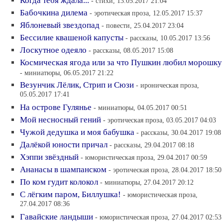
Когда тебя ждала...
- стихи, 13.05.2017 21:04
Бабочкина дилема
- эротическая проза, 12.05.2017 15:37
Яблоневый звездопад
- повести, 25.04.2017 23:04
Бессилие квашеной капусты
- рассказы, 10.05.2017 13:56
Лоскутное одеяло
- рассказы, 08.05.2017 15:08
Космическая ягода или за что Пушкин любил морошку
- миниатюры, 06.05.2017 21:22
Везунчик Лёлик, Стрип и Сюзи
- ироническая проза,
05.05.2017 17:41
На острове Гулянье
- миниатюры, 04.05.2017 00:51
Мой несносный гений
- эротическая проза, 03.05.2017 04:03
Чужой дедушка и моя бабушка
- рассказы, 30.04.2017 19:08
Далёкой юности причал
- рассказы, 29.04.2017 08:18
Хэппи звёздный
- юмористическая проза, 29.04.2017 00:59
Ананасы в шампанском
- эротическая проза, 28.04.2017 18:50
По ком гудит колокол
- миниатюры, 27.04.2017 20:12
С лёгким паром, Биллушка!
- юмористическая проза,
27.04.2017 08:36
Гавайские ландыши
- юмористическая проза, 27.04.2017 02:53