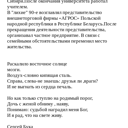
Сибири.После окончания университета работал
учителем.
В "лихие" 90-е возглавлял представительство
внешнеторговой фирмы «АГРОС» Польской
народной республики в Республике Беларусь.После
прекращения деятельности представительства,
организавал частное предприятие. В связи с
семейными обстоятельствами переменил место
жительства.
Раскалило восточное солнце
мозги.
Воздух-словно кипящая сталь.
Справа, слева-не знаешь: друзья ли ,враги?
И не выгнать из сердца печаль.
Но как только ступлю на родимый порог,
Дочь с женой обниму , наяву,
Понимаю: судьбой наградил меня Бог,
И я рад, что на свете живу.
Сергей Бука