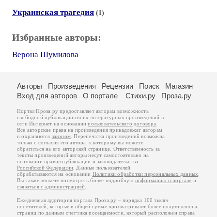
Украинская трагедия
(1)
Избранные авторы:
Верона Шумилова
Авторы
Произведения
Рецензии
Поиск
Магазин
Вход для авторов
О портале
Стихи.ру
Проза.ру
Портал Проза.ру предоставляет авторам возможность
свободной публикации своих литературных произведений в
сети Интернет на основании
пользовательского договора
.
Все авторские права на произведения принадлежат авторам
и охраняются
законом
. Перепечатка произведений возможна
только с согласия его автора, к которому вы можете
обратиться на его авторской странице. Ответственность за
тексты произведений авторы несут самостоятельно на
основании
правил публикации
и
законодательства
Российской Федерации
. Данные пользователей
обрабатываются на основании
Политики обработки персональных данных
.
Вы также можете посмотреть более подробную
информацию о портале
и
связаться с администрацией
.
Ежедневная аудитория портала Проза.ру – порядка 100 тысяч
посетителей, которые в общей сумме просматривают более полумиллиона
страниц по данным счетчика посещаемости, который расположен справа