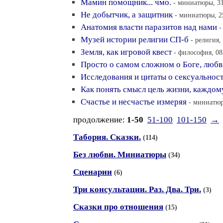
Мамин помощник... чмо.
- миниатюры, 31
Не добытчик, а защитник
- миниатюры, 25
Анатомия власти паразитов над нами
-
Музей истории религии СП-б
- религия,
Земля, как игровой квест
- философия, 08
Просто о самом сложном о Боге, люб
Исследования и цитаты о сексуальнос
Как понять смысл цель жизни, каждом
Счастье и несчастье измеряя
- миниатюр
продолжение:
1-50
51-100
101-150
→
Табория. Сказки.
(114)
Без любви. Миниатюры
(34)
Сценарии
(6)
Три консультации. Раз. Два. Три.
(3)
Сказки про отношения
(15)