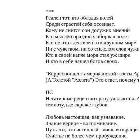
***
Реален тот, кто обладая волей
Среди страстей себя осознает.
Кому не снится сон досужих мнений
Кто мыслей праздных оборвал полет
Кто не отождествлен в подлунном мире
Ни с чувством, ни со смыслом слов чуж
Кто в своей капле моря стал уж шире
И кто в себе нашел богов своих.
"Корреспондент американской газеты А
(А.Толстой "Аэлита") Это ответ, почему 
ПС
Негативные рецензии сразу удаляются. А
темноту, где скрежет зубов.
Любовь настоящая, как узнавание.
Знание верное - воспоминание.
Путь тот, что истинный - лишь возвраще
Счастье не более чем пробуждение.