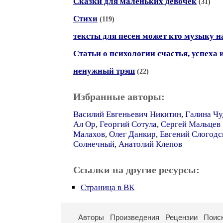
Сказки для маленьких девочек
(31)
Стихи
(119)
тексты для песен может кто музыку 
Статьи о психологии счастья, успеха и
ненужный трэш
(22)
Избранные авторы:
Василий Евгеньевич Никитин
,
Галина Ч
Ал Ор
,
Георгий Сотула
,
Сергей Мальцев 
Малахов
,
Олег Данкир
,
Евгений Слогодс
Солнечный
,
Анатолий Клепов
Ссылки на другие ресурсы:
Страница в ВК
Авторы
Произведения
Рецензии
Поис