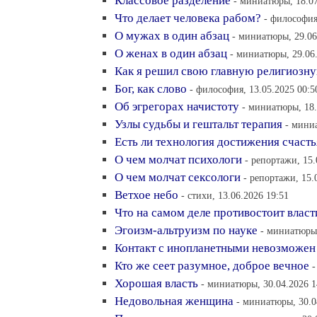
Классовое разделение
- миниатюры, 18.07
Что делает человека рабом?
- философия
О мужах в один абзац
- миниатюры, 29.06
О женах в один абзац
- миниатюры, 29.06.
Как я решил свою главную религиозн
Бог, как слово
- философия, 13.05.2025 00:5
Об эгрегорах начистоту
- миниатюры, 18.
Узлы судьбы и гештальт терапия
- мини
Есть ли технология достижения счасть
О чем молчат психологи
- репортажи, 15.
О чем молчат сексологи
- репортажи, 15.
Ветхое небо
- стихи, 13.06.2026 19:51
Что на самом деле противостоит власт
Эгоизм-альтруизм по науке
- миниатюры,
Контакт с инопланетными невозможен
Кто же сеет разумное, доброе вечное
-
Хорошая власть
- миниатюры, 30.04.2026 1
Недовольная женщина
- миниатюры, 30.0