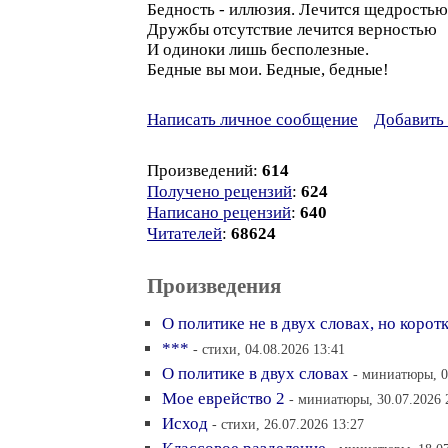
Бедность - иллюзия. Лечится щедростью
Дружбы отсутствие лечится верностью
И одиноки лишь бесполезные.
Бедные вы мои. Бедные, бедные!
Написать личное сообщение
Добавить 
Произведений:
614
Получено рецензий
:
624
Написано рецензий
:
640
Читателей
:
68624
Произведения
О политике не в двух словах, но корот
***
- стихи, 04.08.2026 13:41
О политике в двух словах
- миниатюры, 0
Мое еврейство 2
- миниатюры, 30.07.2026 
Исход
- стихи, 26.07.2026 13:27