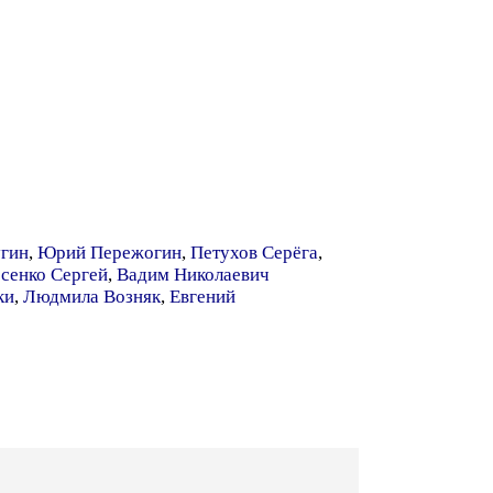
гин
,
Юрий Пережогин
,
Петухов Серёга
,
сенко Сергей
,
Вадим Николаевич
ки
,
Людмила Возняк
,
Евгений