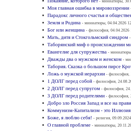
Покаяние, которого нет
- миниатюры, 30.
Моя главная ошибка в мировоззрении
Парадокс личного счастья и обществе
Земля и Родина
- миниатюры, 04.04.2026 1
Бог или женщина
- философия, 04.04.2026 
Мать, дитя и Стокгольмский синдром
Таборянский миф о происхождении м
Евангелие для супружества
- миниатюры,
Дважды два о мужском и женском
- ми
Табория. Сказка о большом пирсе Кро
Ложь о мужской иерархии
- философия, 
1 ДОЛГ перед собой
- философия, 24.08.2
2 ДОЛГ перед супругом
- философия, 24.
3 ДОЛГ перед родителями
- философия, 
Добро зло Россия Запад и все на прав
Коммунизм-Капитализм - это Иллюзи
Боже, я люблю себя!
- религия, 09.09.2024
О главной проблеме
- миниатюры, 20.11.2