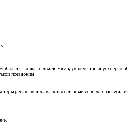
их
рчибальд Скайльс, проходя мимо, увидел стоявшую перед о
такой псевдоним.
вторы рецензий добавляются в черный список и навсегда исч
ние.