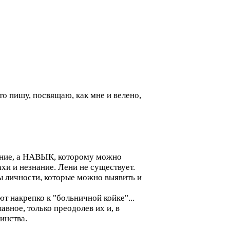
о пишу, посвящаю, как мне и велено,
езение, а НАВЫК, которому можно
ахи и незнание. Лени не существует.
ры личности, которые можно выявить и
т накрепко к "больничной койке"...
вное, только преодолев их и, в
инства.