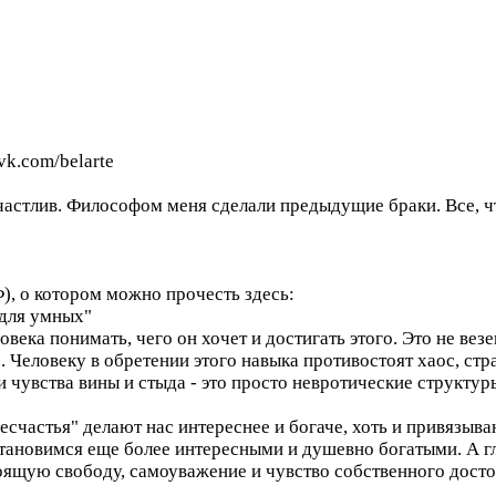
vk.com/belarte
частлив. Философом меня сделали предыдущие браки. Все, чт
), о котором можно прочесть здесь:
 для умных"
века понимать, чего он хочет и достигать этого. Это не в
е. Человеку в обретении этого навыка противостоят хаос, стр
 чувства вины и стыда - это просто невротические структу
счастья" делают нас интереснее и богаче, хоть и привязываю
тановимся еще более интересными и душевно богатыми. А гла
тоящую свободу, самоуважение и чувство собственного досто