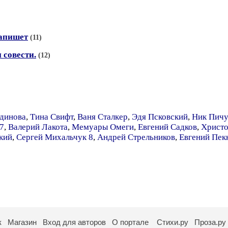
напишет
(11)
 совести.
(12)
удинова
,
Тина Свифт
,
Ваня Сталкер
,
Эдя Псковский
,
Ник Пичу
7
,
Валерий Лакота
,
Мемуары Омеги
,
Евгений Садков
,
Христо
кий
,
Сергей Михальчук 8
,
Андрей Стрельников
,
Евгений Пек
к
Магазин
Вход для авторов
О портале
Стихи.ру
Проза.ру