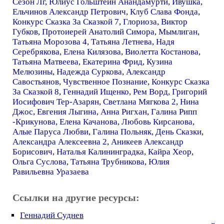
Сезон Лг
,
Юлиус Гольштейн Анандамурти
,
Ивушка
,
Ельчинов Александр Петрович
,
Клуб Слава Фонда
,
Конкурс Сказка За Сказкой 7
,
Глориоза
,
Виктор
Губков
,
Протоиерей Анатолий Симора
,
Мымлиган
,
Татьяна Морозова 4
,
Татьяна Летнева
,
Надя
Серебрякова
,
Елена Килязова
,
Виолетта Костанова
,
Татьяна Матвеева
,
Екатерина Фрид
,
Кузина
Мелюзины
,
Надежда Суркова
,
Александр
Савостьянов
,
Чувственное Познание
,
Конкурс Сказка
За Сказкой 8
,
Геннадий Ищенко
,
Рем Ворд
,
Григорий
Иосифович Тер-Азарян
,
Светлана Мягкова 2
,
Нина
Джос
,
Евгения Лыгина
,
Анна Ригхан
,
Галина Рипп
-Крикунова
,
Елена Качанова
,
Любовь Кирсанова
,
Алые Паруса Любви
,
Галина Польняк
,
День Сказки
,
Александра Алексеевна 2
,
Аникеев Александр
Борисович
,
Наталья Калининградка
,
Кайра Хеор
,
Ольга Суслова
,
Татьяна Трубникова
,
Юлия
Равильевна Уразаева
Ссылки на другие ресурсы:
Геннадий Суднев