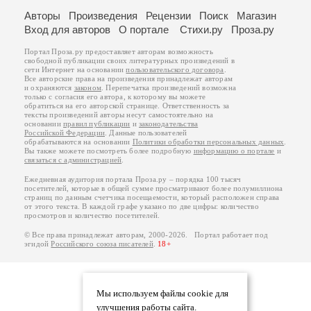
Авторы
Произведения
Рецензии
Поиск
Магазин
Вход для авторов
О портале
Стихи.ру
Проза.ру
Портал Проза.ру предоставляет авторам возможность
свободной публикации своих литературных произведений в
сети Интернет на основании
пользовательского договора
.
Все авторские права на произведения принадлежат авторам
и охраняются
законом
. Перепечатка произведений возможна
только с согласия его автора, к которому вы можете
обратиться на его авторской странице. Ответственность за
тексты произведений авторы несут самостоятельно на
основании
правил публикации
и
законодательства
Российской Федерации
. Данные пользователей
обрабатываются на основании
Политики обработки персональных данных
.
Вы также можете посмотреть более подробную
информацию о портале
и
связаться с администрацией
.
Ежедневная аудитория портала Проза.ру – порядка 100 тысяч
посетителей, которые в общей сумме просматривают более полумиллиона
страниц по данным счетчика посещаемости, который расположен справа
от этого текста. В каждой графе указано по две цифры: количество
просмотров и количество посетителей.
© Все права принадлежат авторам, 2000-2026. Портал работает под
эгидой
Российского союза писателей
.
18+
Мы используем файлы cookie для
улучшения работы сайта.