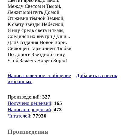
Светит ярко надо мной,
Между Светом и Тьмой,
Лежит мой путь Домой
От жизни тёмной Земной,
К свету звёзды Небесной,
Я иду средь света и тьмы,
Соединяя их внутри Души...
Для Создания Новой Зори,
Сияющей Гармонией Любви
По дороге Звёздной я иду,
Чтоб Зажечь Новую Зорю!
Написать личное сообщение
Добавить в список
избранных
Произведений:
327
Получено рецензий
:
165
Написано рецензий
:
473
Читателей
:
77936
Произведения