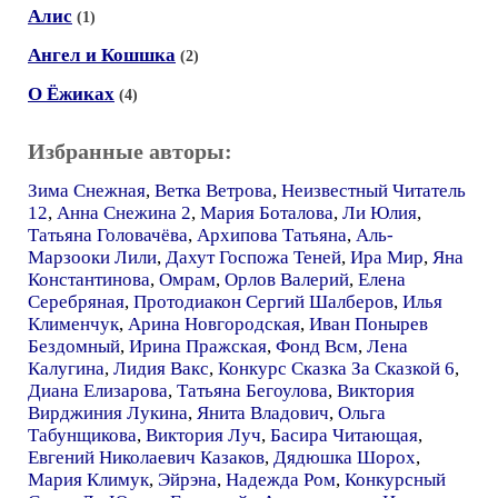
Алис
(1)
Ангел и Кошшка
(2)
О Ёжиках
(4)
Избранные авторы:
Зима Снежная
,
Ветка Ветрова
,
Неизвестный Читатель
12
,
Анна Снежина 2
,
Мария Боталова
,
Ли Юлия
,
Татьяна Головачёва
,
Архипова Татьяна
,
Аль-
Марзооки Лили
,
Дахут Госпожа Теней
,
Ира Мир
,
Яна
Константинова
,
Омрам
,
Орлов Валерий
,
Елена
Серебряная
,
Протодиакон Сергий Шалберов
,
Илья
Клименчук
,
Арина Новгородская
,
Иван Понырев
Бездомный
,
Ирина Пражская
,
Фонд Всм
,
Лена
Калугина
,
Лидия Вакс
,
Конкурс Сказка За Сказкой 6
,
Диана Елизарова
,
Татьяна Бегоулова
,
Виктория
Вирджиния Лукина
,
Янита Владович
,
Ольга
Табунщикова
,
Виктория Луч
,
Басира Читающая
,
Евгений Николаевич Казаков
,
Дядюшка Шорох
,
Мария Климук
,
Эйрэна
,
Надежда Ром
,
Конкурсный