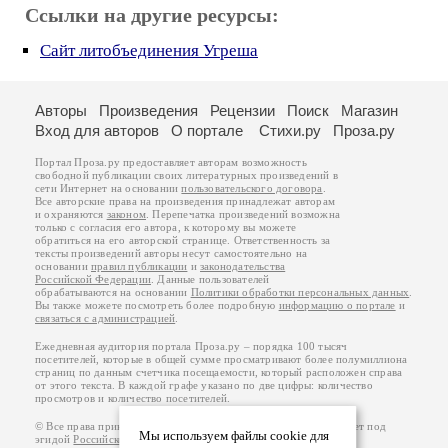
Ссылки на другие ресурсы:
Сайт литобъединения Угреша
Авторы
Произведения
Рецензии
Поиск
Магазин
Вход для авторов
О портале
Стихи.ру
Проза.ру
Портал Проза.ру предоставляет авторам возможность
свободной публикации своих литературных произведений в
сети Интернет на основании
пользовательского договора
.
Все авторские права на произведения принадлежат авторам
и охраняются
законом
. Перепечатка произведений возможна
только с согласия его автора, к которому вы можете
обратиться на его авторской странице. Ответственность за
тексты произведений авторы несут самостоятельно на
основании
правил публикации
и
законодательства
Российской Федерации
. Данные пользователей
обрабатываются на основании
Политики обработки персональных данных
.
Вы также можете посмотреть более подробную
информацию о портале
и
связаться с администрацией
.
Ежедневная аудитория портала Проза.ру – порядка 100 тысяч
посетителей, которые в общей сумме просматривают более полумиллиона
страниц по данным счетчика посещаемости, который расположен справа
от этого текста. В каждой графе указано по две цифры: количество
просмотров и количество посетителей.
© Все права принадлежат авторам, 2000-2026. Портал работает под
Мы используем файлы cookie для
эгидой
Российского союза писателей
.
18+