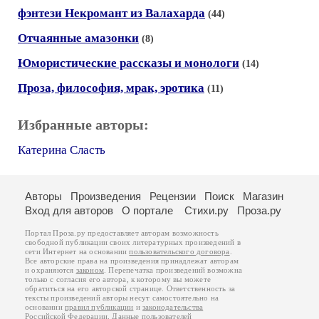
фэнтези Некромант из Валахарда
(44)
Отчаянные амазонки
(8)
Юмористические рассказы и монологи
(14)
Проза, философия, мрак, эротика
(11)
Избранные авторы:
Катерина Сласть
Авторы
Произведения
Рецензии
Поиск
Магазин
Вход для авторов
О портале
Стихи.ру
Проза.ру
Портал Проза.ру предоставляет авторам возможность
свободной публикации своих литературных произведений в
сети Интернет на основании
пользовательского договора
.
Все авторские права на произведения принадлежат авторам
и охраняются
законом
. Перепечатка произведений возможна
только с согласия его автора, к которому вы можете
обратиться на его авторской странице. Ответственность за
тексты произведений авторы несут самостоятельно на
основании
правил публикации
и
законодательства
Российской Федерации
. Данные пользователей