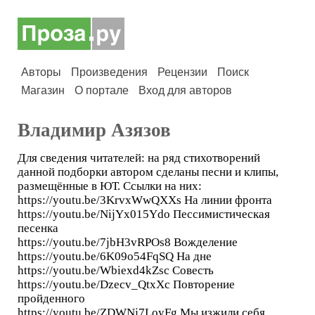
Авторы
Произведения
Рецензии
Поиск
Магазин
О портале
Вход для авторов
Владимир Азязов
Для сведения читателей: на ряд стихотворений
данной подборки автором сделаны песни и клипы,
размещённые в ЮТ. Ссылки на них:
https://youtu.be/3KrvxWwQXXs На линии фронта
https://youtu.be/NijYx015Ydo Пессимистическая
песенка
https://youtu.be/7jbH3vRPOs8 Вожделение
https://youtu.be/6K09o54FqSQ На дне
https://youtu.be/Wbiexd4kZsc Совесть
https://youtu.be/Dzecv_QtxXc Повторение
пройденного
https://youtu.be/ZDWNj7LoyFg Мы изжили себя