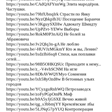
https://youtu.be/CAdQAFYnnWg Элита мародёров.
Частушки.
https://youtu.be/79hfUbnqIrk Страсти по Яику
https://youtu.be/NyzQbkpIb3U Посещение Баранчи
https://youtu.be/v3KguySXlHw Адвокату Шмидту
https://youtu.be/UpPZvt-YEWw Выборы
https://youtu.be/RokM0P3nAiQ Не болей за
Абрамовича
https://youtu.be/Jv2QIq3n-gA Не люблю
https://youtu.be/-HUVJzMGkmY Кто ж вы, Ленин?
https://youtu.be/IxdzIbi6sq8 Стихи, как поплавки
сетей…
https://youtu.be/98B5OHKQSUc Приходите к нему...
https://youtu.be/z_-V4vhSCNM На игле
https://youtu.be/8DbAVWQYMyo Сомнения
https://youtu.be/lxh5RyOzd8w В бетонных ульях
городов
https://youtu.be/YCyzguRnhWQ Петрозаводск
https://youtu.be/zoFyPGpOmPk Миф
https://youtu.be/b9A5yJjGSXE Вечно живой
https://youtu.be/qg_s3bbmjYY Кремлёвские лбы
https://youtu.be/5LJNqG7pYUQ Контроперация