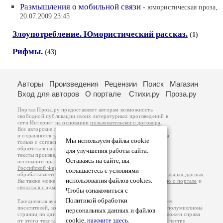
Размышления о мобильной связи
- юмористическая проза,
20.07.2009 23:45
Злоупотребление. Юмористический рассказ.
(1)
Рифмы.
(43)
Авторы
Произведения
Рецензии
Поиск
Магазин
Вход для авторов
О портале
Стихи.ру
Проза.ру
Портал Проза.ру предоставляет авторам возможность
свободной публикации своих литературных произведений в
сети Интернет на основании
пользовательского договора
.
Все авторские права на произведения принадлежат авторам
и охраняются
законом
. Перепечатка произведений возможна
Мы используем файлы cookie
только с согласия его автора, к которому вы можете
обратиться на его авторской странице. Ответственность за
для улучшения работы сайта.
тексты произведений авторы несут самостоятельно на
Оставаясь на сайте, вы
основании
правил публикации
и
законодательства
Российской Федерации
. Данные пользователей
соглашаетесь с условиями
обрабатываются на основании
Политики обработки персональных данных
.
использования файлов cookies.
Вы также можете посмотреть более подробную
информацию о портале
и
связаться с администрацией
.
Чтобы ознакомиться с
Политикой обработки
Ежедневная аудитория портала Проза.ру – порядка 100 тысяч
посетителей, которые в общей сумме просматривают более полумиллиона
персональных данных и файлов
страниц по данным счетчика посещаемости, который расположен справа
cookie,
нажмите здесь
.
от этого текста. В каждой графе указано по две цифры: количество