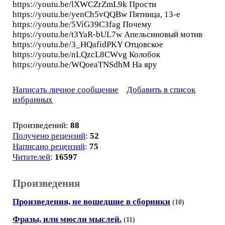
https://youtu.be/lXWCZrZmL9k Прости
https://youtu.be/yenCh5vQQBw Пятница, 13-е
https://youtu.be/5ViG39C3fag Почему
https://youtu.be/t3YaR-bUL7w Апельсиновый мотив
https://youtu.be/3_HQafidPKY Отцовское
https://youtu.be/nLQzcL8CWvg Колобок
https://youtu.be/WQoeaTNSdhM На яру
Написать личное сообщение
Добавить в список
избранных
Произведений:
88
Получено рецензий
:
52
Написано рецензий
:
75
Читателей
:
16597
Произведения
Произведения, не вошедшие в сборники
(10)
Фразы, или мюсли мыслей.
(11)