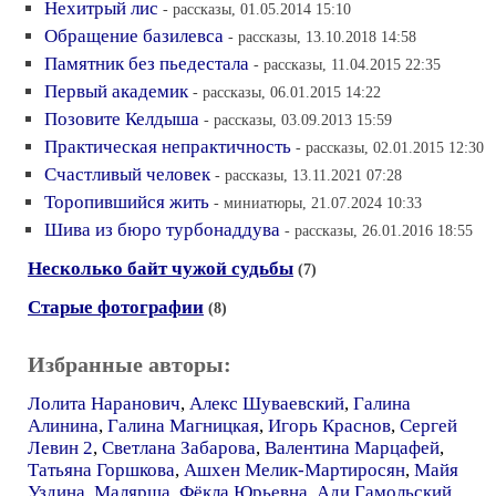
Нехитрый лис
- рассказы, 01.05.2014 15:10
Обращение базилевса
- рассказы, 13.10.2018 14:58
Памятник без пьедестала
- рассказы, 11.04.2015 22:35
Первый академик
- рассказы, 06.01.2015 14:22
Позовите Келдыша
- рассказы, 03.09.2013 15:59
Практическая непрактичность
- рассказы, 02.01.2015 12:30
Счастливый человек
- рассказы, 13.11.2021 07:28
Торопившийся жить
- миниатюры, 21.07.2024 10:33
Шива из бюро турбонаддува
- рассказы, 26.01.2016 18:55
Несколько байт чужой судьбы
(7)
Старые фотографии
(8)
Избранные авторы:
Лолита Наранович
,
Алекс Шуваевский
,
Галина
Алинина
,
Галина Магницкая
,
Игорь Краснов
,
Сергей
Левин 2
,
Светлана Забарова
,
Валентина Марцафей
,
Татьяна Горшкова
,
Ашхен Мелик-Мартиросян
,
Майя
Уздина
,
Малярша
,
Фёкла Юрьевна
,
Ади Гамольский
,