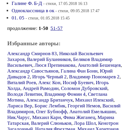
Галине Ф. Б-Д
- стихи, 17.05.2018 16:13
Одноклассница в ок
- стихи, 09.05.2018 17:47
01. 05
- стихи, 01.05.2018 15:45
продолжение:
1-50
51-57
Избранные авторы:
Александр Смирнов 83
,
Николай Васильевич
Захаров
,
Валерий Буланников
,
Беляков Владимир
Васильевич
,
Люся Препинакова
,
Анатолий Бешенцев
,
Александр Савостьянов
,
Галина Фан Бонн
,
Юрий
Давыдов 2
,
Игорь Черный 2
,
Владимир Пономарев 2
,
Виталий Роев
,
Алекс Кон
,
Иосиф Буевич
,
Игорь
Холда
,
Андрей Рамодин
,
Соломон Дубровский
,
Володя Левитин
,
Владимир Фомин 4
,
Светлана
Мотина
,
Александр Британчук
,
Михаил Илекский
,
Лариса Вер
,
Борис Лембик
,
Георгий Немов
,
Василий
Владимиров
,
Олег Бубнофф
,
Анатолий Емельяшин
,
Ник.Чарус
,
Михаил Карн
,
Фима Жиганец
,
Марина
Татарская
,
Валерий Слюньков
,
Лора Шол
,
Кенотрон
Загадочный
,
Наталия Фрехтман
,
Михаил Харитонов