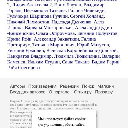
2
,
Лидия Алексеева 2
,
Эрих Лаутен
,
Владимир
Гораль
,
Пыжьянова Татьяна
,
Галина Чиликиди
,
Гульчехра Шарипова Гулчин
,
Сергей Холланд
,
Николай Лахмостов
,
Надежда Дьяченко
,
Алла
Изрина
,
Варвара Можаровская
,
Александр Дудин
-Енисейский
,
Ольга Остроумова
,
Евгений Полуэктов
,
Ирина Рэйн
,
Александр Захваткин
,
Галина
Преториус
,
Татьяна Миронович
,
Юрий Матусов
,
Евгений Ермолин
,
Вячеслав Коробейников-Донской
,
Панкратов Владимир
,
Людмила Людмилина
,
Валерий
Каменев
,
Ильхам Ягудин
,
Саша Чиканэ
,
Вадим Гарин
,
Райя Снегирева
Авторы
Произведения
Рецензии
Поиск
Магазин
Вход для авторов
О портале
Стихи.ру
Проза.ру
Портал Проза.ру предоставляет авторам возможность
свободной публикации своих литературных произведений в
сети Интернет на основании
пользовательского договора
.
Все авторские права на произведения принадлежат авторам
и охраняются
законом
. Перепечатка произведений возможна
Мы используем файлы cookie
только с согласия его автора, к которому вы можете
обратиться на его авторской странице. Ответственность за
для улучшения работы сайта.
тексты произведений авторы несут самостоятельно на