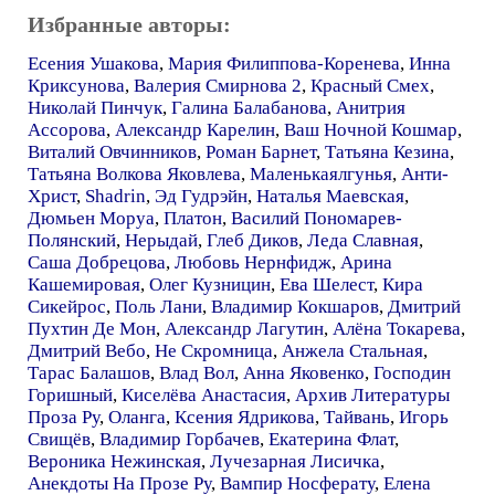
Избранные авторы:
Есения Ушакова
,
Мария Филиппова-Коренева
,
Инна
Криксунова
,
Валерия Смирнова 2
,
Красный Смех
,
Николай Пинчук
,
Галина Балабанова
,
Анитрия
Ассорова
,
Александр Карелин
,
Ваш Ночной Кошмар
,
Виталий Овчинников
,
Роман Барнет
,
Татьяна Кезина
,
Татьяна Волкова Яковлева
,
Маленькаялгунья
,
Анти-
Христ
,
Shadrin
,
Эд Гудрэйн
,
Наталья Маевская
,
Дюмьен Моруа
,
Платон
,
Василий Пономарев-
Полянский
,
Нерыдай
,
Глеб Диков
,
Леда Славная
,
Саша Добрецова
,
Любовь Нернфидж
,
Арина
Кашемировая
,
Олег Кузницин
,
Ева Шелест
,
Кира
Сикейрос
,
Поль Лани
,
Владимир Кокшаров
,
Дмитрий
Пухтин Де Мон
,
Александр Лагутин
,
Алёна Токарева
,
Дмитрий Вебо
,
Не Скромница
,
Анжела Стальная
,
Тарас Балашов
,
Влад Вол
,
Анна Яковенко
,
Господин
Горишный
,
Киселёва Анастасия
,
Архив Литературы
Проза Ру
,
Оланга
,
Ксения Ядрикова
,
Тайвань
,
Игорь
Свищёв
,
Владимир Горбачев
,
Екатерина Флат
,
Вероника Нежинская
,
Лучезарная Лисичка
,
Анекдоты На Прозе Ру
,
Вампир Носферату
,
Елена