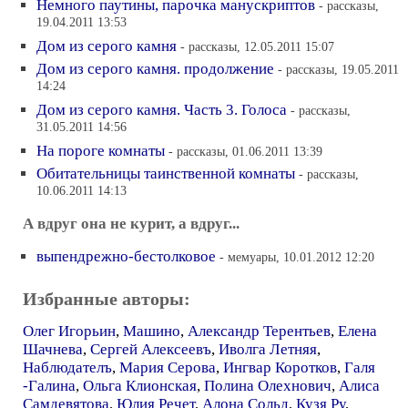
Немного паутины, парочка манускриптов
- рассказы,
19.04.2011 13:53
Дом из серого камня
- рассказы, 12.05.2011 15:07
Дом из серого камня. продолжение
- рассказы, 19.05.2011
14:24
Дом из серого камня. Часть 3. Голоса
- рассказы,
31.05.2011 14:56
На пороге комнаты
- рассказы, 01.06.2011 13:39
Обитательницы таинственной комнаты
- рассказы,
10.06.2011 14:13
А вдруг она не курит, а вдруг...
выпендрежно-бестолковое
- мемуары, 10.01.2012 12:20
Избранные авторы:
Олег Игорьин
,
Машино
,
Александр Терентьев
,
Елена
Шачнева
,
Сергей Алексеевъ
,
Иволга Летняя
,
Наблюдателъ
,
Мария Серова
,
Ингвар Коротков
,
Галя
-Галина
,
Ольга Клионская
,
Полина Олехнович
,
Алиса
Самдевятова
,
Юлия Речет
,
Алона Сольд
,
Кузя Ру
,