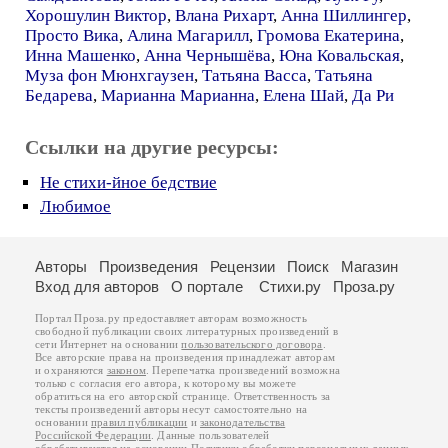
Хорошулин Виктор
,
Влана Рихарт
,
Анна Шиллингер
,
Просто Вика
,
Алина Магарилл
,
Громова Екатерина
,
Инна Машенко
,
Анна Чернышёва
,
Юна Ковальская
,
Муза фон Мюнхгаузен
,
Татьяна Васса
,
Татьяна
Бедарева
,
Марианна Марианна
,
Елена Шай
,
Да Ри
Ссылки на другие ресурсы:
Не стихи-йное бедствие
Любимое
Авторы
Произведения
Рецензии
Поиск
Магазин
Вход для авторов
О портале
Стихи.ру
Проза.ру
Портал Проза.ру предоставляет авторам возможность
свободной публикации своих литературных произведений в
сети Интернет на основании
пользовательского договора
.
Все авторские права на произведения принадлежат авторам
и охраняются
законом
. Перепечатка произведений возможна
только с согласия его автора, к которому вы можете
обратиться на его авторской странице. Ответственность за
тексты произведений авторы несут самостоятельно на
основании
правил публикации
и
законодательства
Российской Федерации
. Данные пользователей