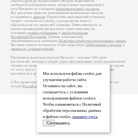
Портал Проза.ру предоставляет авторам возможность
свободной публикации своих литературных произведений в
сети Интернет на основании
пользовательского договора
.
Все авторские права на произведения принадлежат авторам
и охраняются
законом
. Перепечатка произведений возможна
только с согласия его автора, к которому вы можете
обратиться на его авторской странице. Ответственность за
тексты произведений авторы несут самостоятельно на
основании
правил публикации
и
законодательства
Российской Федерации
. Данные пользователей
обрабатываются на основании
Политики обработки персональных данных
.
Вы также можете посмотреть более подробную
информацию о портале
и
связаться с администрацией
.
Ежедневная аудитория портала Проза.ру – порядка 100 тысяч
посетителей, которые в общей сумме просматривают более полумиллиона
страниц по данным счетчика посещаемости, который расположен справа
от этого текста. В каждой графе указано по две цифры: количество
Мы используем файлы cookie для
просмотров и количество посетителей.
улучшения работы сайта.
© Все права принадлежат авторам, 2000-2026. Портал работает под
Оставаясь на сайте, вы
эгидой
Российского союза писателей
.
18+
соглашаетесь с условиями
использования файлов cookies.
Чтобы ознакомиться с Политикой
обработки персональных данных
и файлов cookie,
нажмите здесь
.
Соглашаюсь