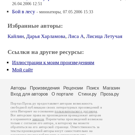
26.04.2006 12:51
Бой в лесу
- миниатюры, 07.05.2006 15:33
Избранные авторы:
Кайлин
,
Дарья Харламова
,
Лиса А
,
Лисица Летучая
Ссылки на другие ресурсы:
Иллюстрации к моим произведениям
Мой сайт
Авторы
Произведения
Рецензии
Поиск
Магазин
Вход для авторов
О портале
Стихи.ру
Проза.ру
Портал Проза.ру предоставляет авторам возможность
свободной публикации своих литературных произведений в
сети Интернет на основании
пользовательского договора
.
Все авторские права на произведения принадлежат авторам
и охраняются
законом
. Перепечатка произведений возможна
только с согласия его автора, к которому вы можете
обратиться на его авторской странице. Ответственность за
тексты произведений авторы несут самостоятельно на
основании
правил публикации
и
законодательства