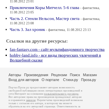
11.08.2012 23:01
Приключения Коры Митчелл. 5-6 глава
- фантастика,
11.08.2012 23:05
Часть 2. Стенли Нельсон, Мастер света
- фантастика,
11.08.2012 23:08
Часть 3. Зал хроник
- фантастика, 11.08.2012 23:13
Ссылки на другие ресурсы:
fan-fantasy.com - сайт мультифандомного творчества
hobby-land.info - все виды творческих увлечений в
Волшебной сказке
Авторы
Произведения
Рецензии
Поиск
Магазин
Вход для авторов
О портале
Стихи.ру
Проза.ру
Портал Проза.ру предоставляет авторам возможность
свободной публикации своих литературных произведений в
сети Интернет на основании
пользовательского договора
.
Все авторские права на произведения принадлежат авторам
и охраняются
законом
. Перепечатка произведений возможна
только с согласия его автора, к которому вы можете
обратиться на его авторской странице. Ответственность за