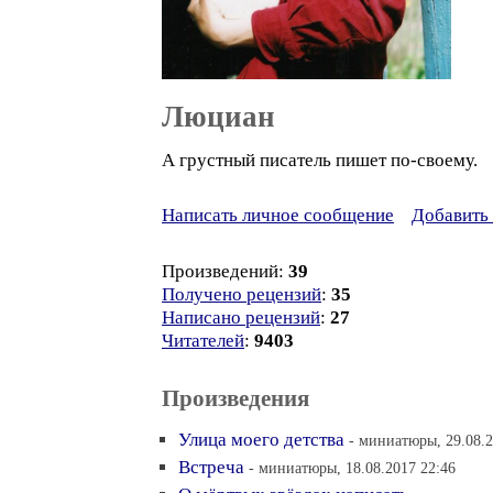
Люциан
А грустный писатель пишет по-своему.
Написать личное сообщение
Добавить 
Произведений:
39
Получено рецензий
:
35
Написано рецензий
:
27
Читателей
:
9403
Произведения
Улица моего детства
- миниатюры, 29.08.2
Встреча
- миниатюры, 18.08.2017 22:46