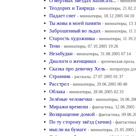
О мёртвых звёздах написать...
- миниатю
Теодорих и Танрида
- миниатюры, 21.02.2
Падает снег
- миниатюры, 18.12.2005 04:10
Ты жива в моей памяти
- миниатюры, 13.1
Заброшенный во льдах
- миниатюры, 11.1
Старость художника
- миниатюры, 11.10.2
Тени
- миниатюры, 07.10.2005 19:26
Незабудки
- миниатюры, 31.08.2005 07:14
Диалоги о женщинах
- эротическая проза,
Сказка про девочку Хель
- литература дл
Странник
- рассказы, 27.07.2005 01:37
Расстрел
- миниатюры, 29.06.2005 00:48
Облака
- миниатюры, 28.06.2005 02:33
Зелёные человечки
- миниатюры, 16.06.20
Миражи времени
- фантастика, 12.06.2005
Возвращение домой
- фантастика, 09.06.2
По ту сторону звёзд (зачин)
- фантастика
мысли на бумаге
- миниатюры, 21.05.2005 