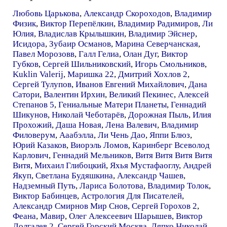
Любовь Царькова
,
Александр Скороходов
,
Владимир
Физик
,
Виктор Перепёлкин
,
Владимир Радимиров
,
Ли
Юлия
,
Владислав Крылышкин
,
Владимир Эйснер
,
Исидора
,
Зубаир Османов
,
Марина Северчанская
,
Павел Морозовв
,
Галл Гелиа
,
Олан Дуг
,
Виктор
Губков
,
Сергей Шильниковский
,
Игорь Смольников
,
Kuklin Valerij
,
Маришка 22
,
Дмитрий Хохлов 2
,
Сергей Тулупов
,
Иванов Евгений Михайлович
,
Дана
Сатори
,
Валентин Ирхин
,
Великий Пекинес
,
Алексей
Степанов 5
,
Гениальные Матери Планеты
,
Геннадий
Шикунов
,
Николай Чеботарёв
,
Дорожная Пыль
,
Илия
Прохожий
,
Даша Новая
,
Лена Валевич
,
Владимир
Филоверум
,
Ааабэлла
,
Ли Чень Дао
,
Яппи Блюз
,
Юрий Казаков
,
Виорэль Ломов
,
Каринберг Всеволод
Карлович
,
Геннадий Мельников
,
Витя Витя Витя Витя
Витя
,
Михаил Глибоцкий
,
Яхья Мустафаоглу
,
Андрей
Якуп
,
Светлана Будяшкина
,
Александр Чашев
,
Надземный Путь
,
Лариса Болотова
,
Владимир Толок
,
Виктор Бабинцев
,
Астрология Для Писателей
,
Александр Смирнов Мир Снов
,
Сергей Горохов 2
,
Феана
,
Мавир
,
Олег Алексеевич Шарышев
,
Виктор
Долгалев 2
,
Сергей Горский Москва
,
Ляпко Николай