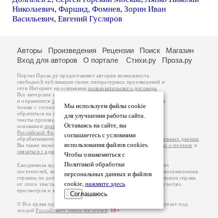
Николаевич
,
Фаршид
,
Фомнев
,
Зорин Иван
Васильевич
,
Евгений Гусляров
Авторы
Произведения
Рецензии
Поиск
Магазин
Вход для авторов
О портале
Стихи.ру
Проза.ру
Портал Проза.ру предоставляет авторам возможность
свободной публикации своих литературных произведений в
сети Интернет на основании
пользовательского договора
.
Все авторские права на произведения принадлежат авторам
и охраняются
законом
. Перепечатка произведений возможна
Мы используем файлы cookie
только с согласия его автора, к которому вы можете
обратиться на его авторской странице. Ответственность за
для улучшения работы сайта.
тексты произведений авторы несут самостоятельно на
Оставаясь на сайте, вы
основании
правил публикации
и
законодательства
Российской Федерации
. Данные пользователей
соглашаетесь с условиями
обрабатываются на основании
Политики обработки персональных данных
.
использования файлов cookies.
Вы также можете посмотреть более подробную
информацию о портале
и
связаться с администрацией
.
Чтобы ознакомиться с
Политикой обработки
Ежедневная аудитория портала Проза.ру – порядка 100 тысяч
посетителей, которые в общей сумме просматривают более полумиллиона
персональных данных и файлов
страниц по данным счетчика посещаемости, который расположен справа
cookie,
нажмите здесь
.
от этого текста. В каждой графе указано по две цифры: количество
просмотров и количество посетителей.
Соглашаюсь
© Все права принадлежат авторам, 2000-2026. Портал работает под
эгидой
Российского союза писателей
.
18+