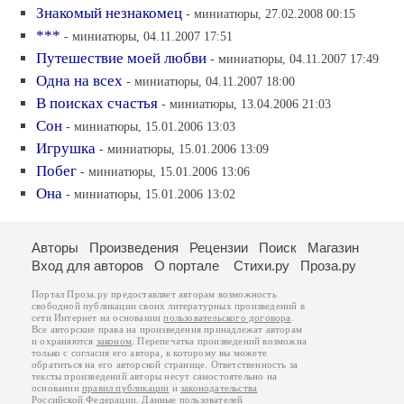
Знакомый незнакомец
- миниатюры, 27.02.2008 00:15
***
- миниатюры, 04.11.2007 17:51
Путешествие моей любви
- миниатюры, 04.11.2007 17:49
Одна на всех
- миниатюры, 04.11.2007 18:00
В поисках счастья
- миниатюры, 13.04.2006 21:03
Сон
- миниатюры, 15.01.2006 13:03
Игрушка
- миниатюры, 15.01.2006 13:09
Побег
- миниатюры, 15.01.2006 13:06
Она
- миниатюры, 15.01.2006 13:02
Авторы
Произведения
Рецензии
Поиск
Магазин
Вход для авторов
О портале
Стихи.ру
Проза.ру
Портал Проза.ру предоставляет авторам возможность
свободной публикации своих литературных произведений в
сети Интернет на основании
пользовательского договора
.
Все авторские права на произведения принадлежат авторам
и охраняются
законом
. Перепечатка произведений возможна
только с согласия его автора, к которому вы можете
обратиться на его авторской странице. Ответственность за
тексты произведений авторы несут самостоятельно на
основании
правил публикации
и
законодательства
Российской Федерации
. Данные пользователей