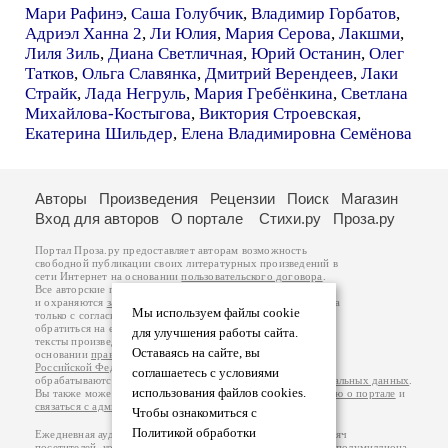
Мари Рафинэ
,
Саша Голубчик
,
Владимир Горбатов
,
Адриэл Ханна 2
,
Ли Юлия
,
Мария Серова
,
Лакшми
,
Лиля Зиль
,
Диана Светличная
,
Юрий Останин
,
Олег
Татков
,
Ольга Славянка
,
Дмитрий Верендеев
,
Лаки
Страйк
,
Лада Негруль
,
Мария Гребёнкина
,
Светлана
Михайлова-Костыгова
,
Виктория Строевская
,
Екатерина Шильдер
,
Елена Владимировна Семёнова
Авторы
Произведения
Рецензии
Поиск
Магазин
Вход для авторов
О портале
Стихи.ру
Проза.ру
Портал Проза.ру предоставляет авторам возможность
свободной публикации своих литературных произведений в
сети Интернет на основании
пользовательского договора
.
Все авторские права на произведения принадлежат авторам
и охраняются
законом
. Перепечатка произведений возможна
Мы используем файлы cookie
только с согласия его автора, к которому вы можете
обратиться на его авторской странице. Ответственность за
для улучшения работы сайта.
тексты произведений авторы несут самостоятельно на
Оставаясь на сайте, вы
основании
правил публикации
и
законодательства
Российской Федерации
. Данные пользователей
соглашаетесь с условиями
обрабатываются на основании
Политики обработки персональных данных
.
использования файлов cookies.
Вы также можете посмотреть более подробную
информацию о портале
и
связаться с администрацией
.
Чтобы ознакомиться с
Политикой обработки
Ежедневная аудитория портала Проза.ру – порядка 100 тысяч
посетителей, которые в общей сумме просматривают более полумиллиона