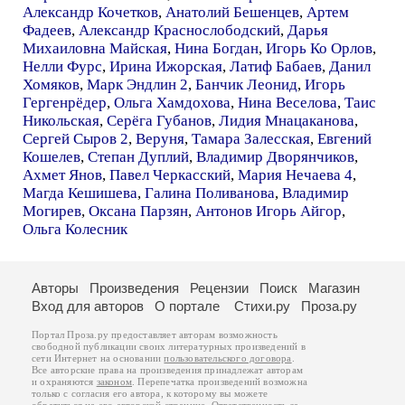
Александр Кочетков
,
Анатолий Бешенцев
,
Артем
Фадеев
,
Александр Краснослободский
,
Дарья
Михаиловна Майская
,
Нина Богдан
,
Игорь Ко Орлов
,
Нелли Фурс
,
Ирина Ижорская
,
Латиф Бабаев
,
Данил
Хомяков
,
Марк Эндлин 2
,
Банчик Леонид
,
Игорь
Гергенрёдер
,
Ольга Хамдохова
,
Нина Веселова
,
Таис
Никольская
,
Серёга Губанов
,
Лидия Мнацаканова
,
Сергей Сыров 2
,
Веруня
,
Тамара Залесская
,
Евгений
Кошелев
,
Степан Дуплий
,
Владимир Дворянчиков
,
Ахмет Янов
,
Павел Черкасский
,
Мария Нечаева 4
,
Магда Кешишева
,
Галина Поливанова
,
Владимир
Могирев
,
Оксана Парзян
,
Антонов Игорь Айгор
,
Ольга Колесник
Авторы
Произведения
Рецензии
Поиск
Магазин
Вход для авторов
О портале
Стихи.ру
Проза.ру
Портал Проза.ру предоставляет авторам возможность
свободной публикации своих литературных произведений в
сети Интернет на основании
пользовательского договора
.
Все авторские права на произведения принадлежат авторам
и охраняются
законом
. Перепечатка произведений возможна
только с согласия его автора, к которому вы можете