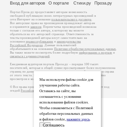
Вход для авторов
О портале
Стихи.ру
Проза.ру
Портал Проза.ру предоставляет авторам возможность
свободной публикации своих литературных произведений в
сети Интернет на основании
пользовательского договора
.
Все авторские права на произведения принадлежат авторам
и охраняются
законом
. Перепечатка произведений возможна
только с согласия его автора, к которому вы можете
обратиться на его авторской странице. Ответственность за
тексты произведений авторы несут самостоятельно на
основании
правил публикации
и
законодательства
Российской Федерации
. Данные пользователей
обрабатываются на основании
Политики обработки персональных данных
.
Вы также можете посмотреть более подробную
информацию о портале
и
связаться с администрацией
.
Ежедневная аудитория портала Проза.ру – порядка 100 тысяч
посетителей, которые в общей сумме просматривают более полумиллиона
страниц по данным счетчика посещаемости, который расположен справа
от этого текста. В каждой графе указано по две цифры: количество
просмотров и количество посетителей.
Мы используем файлы cookie для
улучшения работы сайта.
© Все права принадлежат авторам, 2000-2026. Портал работает под
эгидой
Российского союза писателей
Оставаясь на сайте, вы
.
18+
соглашаетесь с условиями
использования файлов cookies.
Чтобы ознакомиться с Политикой
обработки персональных данных
и файлов cookie,
нажмите здесь
.
Соглашаюсь