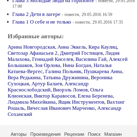
Глава 3 Молодые люди на горизонте
- повести, 29.05.2016
17:00
Глава 2 Дети в лагере
- повести, 29.05.2016 16:59
Глава 1 О себе и не только
- повести, 29.05.2016 17:35
Избранные авторы:
Арина Новгородская
,
Анна Эккель
,
Кира Каулиц
,
Светозар Афанасьев 2
,
Дмитрий Гостищев
,
Лидия
Малахова
,
Геннадий Киселев
,
Василина Гай
,
Алексей
Большаков
,
Зоя Орлова
,
Нина Богдан
,
Наталья
Катаева-Вергес
,
Галина Польняк
,
Пушкарева Анна
,
Вера Редькина
,
Татьяна Дружинина
,
Вероника
Сухоцкая
,
Артур Балаев
,
Александр
Краснослободский
,
Виорэль Ломов
,
Ольга
Клионская
,
Виктор Каравосов
,
Елена Беренева
,
Людмила Михейкина
,
Ящик Инструментов
,
Вахтанг
Рошаль
,
Вячеслав Иванович Марченко
,
Александр
Соханский
Авторы
Произведения
Рецензии
Поиск
Магазин