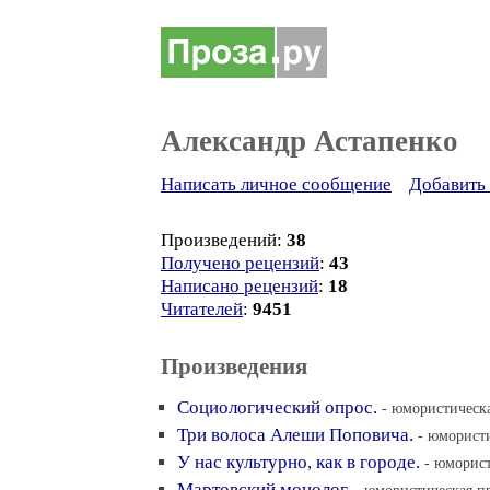
Александр Астапенко
Написать личное сообщение
Добавить 
Произведений:
38
Получено рецензий
:
43
Написано рецензий
:
18
Читателей
:
9451
Произведения
Социологический опрос.
- юмористическа
Три волоса Алеши Поповича.
- юмористи
У нас культурно, как в городе.
- юморист
Мартовский монолог.