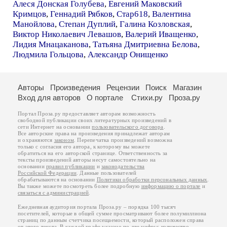
Алеся Донская Голубева
,
Евгений Маковский
Кримцов
,
Геннадий Рябков
,
Стар618
,
Валентина
Манойлова
,
Степан Дуплий
,
Галина Козловская
,
Виктор Николаевич Левашов
,
Валерий Иващенко
,
Лидия Мнацаканова
,
Татьяна Дмитриевна Белова
,
Людмила Гольцова
,
Александр Онищенко
Авторы
Произведения
Рецензии
Поиск
Магазин
Вход для авторов
О портале
Стихи.ру
Проза.ру
Портал Проза.ру предоставляет авторам возможность
свободной публикации своих литературных произведений в
сети Интернет на основании
пользовательского договора
.
Все авторские права на произведения принадлежат авторам
и охраняются
законом
. Перепечатка произведений возможна
только с согласия его автора, к которому вы можете
обратиться на его авторской странице. Ответственность за
тексты произведений авторы несут самостоятельно на
основании
правил публикации
и
законодательства
Российской Федерации
. Данные пользователей
обрабатываются на основании
Политики обработки персональных данных
.
Вы также можете посмотреть более подробную
информацию о портале
и
связаться с администрацией
.
Ежедневная аудитория портала Проза.ру – порядка 100 тысяч
посетителей, которые в общей сумме просматривают более полумиллиона
страниц по данным счетчика посещаемости, который расположен справа
от этого текста. В каждой графе указано по две цифры: количество