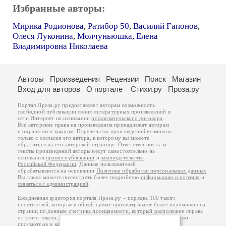
Избранные авторы:
Мирика Родионова
,
Ратибор 50
,
Василий Гапонов
,
Олеся Луконина
,
Молчуньюшка
,
Елена
Владимировна Николаева
Авторы
Произведения
Рецензии
Поиск
Магазин
Вход для авторов
О портале
Стихи.ру
Проза.ру
Портал Проза.ру предоставляет авторам возможность
свободной публикации своих литературных произведений в
сети Интернет на основании
пользовательского договора
.
Все авторские права на произведения принадлежат авторам
и охраняются
законом
. Перепечатка произведений возможна
только с согласия его автора, к которому вы можете
обратиться на его авторской странице. Ответственность за
тексты произведений авторы несут самостоятельно на
основании
правил публикации
и
законодательства
Российской Федерации
. Данные пользователей
обрабатываются на основании
Политики обработки персональных данных
.
Вы также можете посмотреть более подробную
информацию о портале
и
связаться с администрацией
.
Ежедневная аудитория портала Проза.ру – порядка 100 тысяч
посетителей, которые в общей сумме просматривают более полумиллиона
страниц по данным счетчика посещаемости, который расположен справа
от этого текста. В каждой графе указано по две цифры: количество
просмотров и количество посетителей.