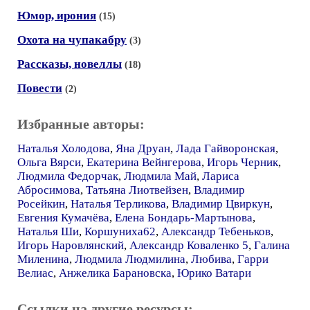
Юмор, ирония
(15)
Охота на чупакабру
(3)
Рассказы, новеллы
(18)
Повести
(2)
Избранные авторы:
Наталья Холодова
,
Яна Друан
,
Лада Гайворонская
,
Ольга Вярси
,
Екатерина Вейнгерова
,
Игорь Черник
,
Людмила Федорчак
,
Людмила Май
,
Лариса
Абросимова
,
Татьяна Лиотвейзен
,
Владимир
Росейкин
,
Наталья Терликова
,
Владимир Цвиркун
,
Евгения Кумачёва
,
Елена Бондарь-Мартынова
,
Наталья Ши
,
Коршуниха62
,
Александр Тебеньков
,
Игорь Наровлянский
,
Александр Коваленко 5
,
Галина
Миленина
,
Людмила Людмилина
,
Любива
,
Гарри
Велиас
,
Анжелика Барановска
,
Юрико Ватари
Ссылки на другие ресурсы: