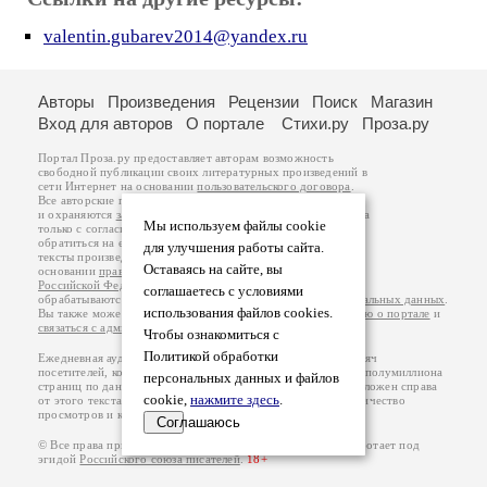
valentin.gubarev2014@yandex.ru
Авторы
Произведения
Рецензии
Поиск
Магазин
Вход для авторов
О портале
Стихи.ру
Проза.ру
Портал Проза.ру предоставляет авторам возможность
свободной публикации своих литературных произведений в
сети Интернет на основании
пользовательского договора
.
Все авторские права на произведения принадлежат авторам
и охраняются
законом
. Перепечатка произведений возможна
Мы используем файлы cookie
только с согласия его автора, к которому вы можете
обратиться на его авторской странице. Ответственность за
для улучшения работы сайта.
тексты произведений авторы несут самостоятельно на
Оставаясь на сайте, вы
основании
правил публикации
и
законодательства
Российской Федерации
. Данные пользователей
соглашаетесь с условиями
обрабатываются на основании
Политики обработки персональных данных
.
использования файлов cookies.
Вы также можете посмотреть более подробную
информацию о портале
и
связаться с администрацией
.
Чтобы ознакомиться с
Политикой обработки
Ежедневная аудитория портала Проза.ру – порядка 100 тысяч
посетителей, которые в общей сумме просматривают более полумиллиона
персональных данных и файлов
страниц по данным счетчика посещаемости, который расположен справа
cookie,
нажмите здесь
.
от этого текста. В каждой графе указано по две цифры: количество
просмотров и количество посетителей.
Соглашаюсь
© Все права принадлежат авторам, 2000-2026. Портал работает под
эгидой
Российского союза писателей
.
18+