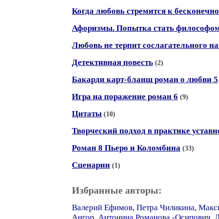
Когда любовь стремится к бесконечно
Афоризмы. Попытка стать философом
Любовь не терпит сослагательного н
Детективная повесть
(2)
Бакарди карт-бланш роман о любви 5
Игра на поражение роман 6
(9)
Цитаты
(10)
Творческий подход в практике уставн
Роман 8 Пьеро и Коломбина
(33)
Сценарии
(1)
Избранные авторы:
Валерий Ефимов
,
Петра Чиликина
,
Макс
Ангор
,
Антонина Романова -Осипович
,