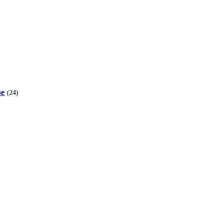
зе
(24)