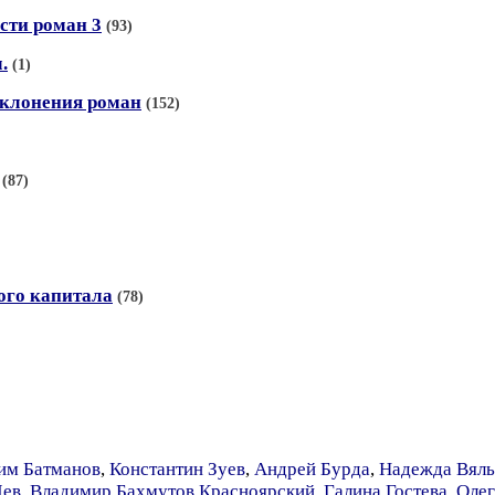
сти роман 3
(93)
.
(1)
аклонения роман
(152)
(87)
ого капитала
(78)
им Батманов
,
Константин Зуев
,
Андрей Бурда
,
Надежда Вяль
Лев
,
Владимир Бахмутов Красноярский
,
Галина Гостева
,
Олег