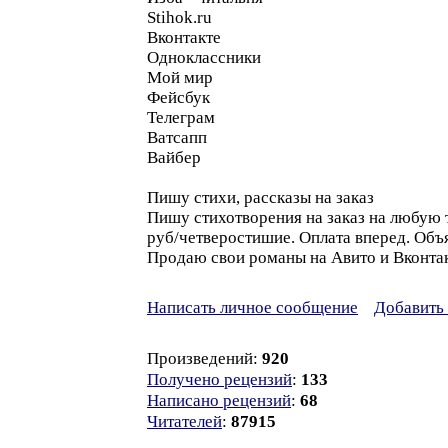
Stihok.ru
Вконтакте
Одноклассники
Мой мир
Фейсбук
Телеграм
Ватсапп
Вайбер
Пишу стихи, рассказы на заказ
Пишу стихотворения на заказ на любую т
руб/четверостишие. Оплата вперед. Объя
Продаю свои романы на Авито и Вконтак
Написать личное сообщение
Добавить 
Произведений:
920
Получено рецензий
:
133
Написано рецензий
:
68
Читателей
:
87915