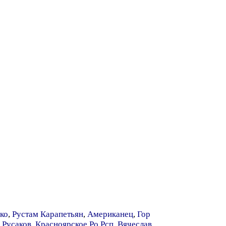
ко
,
Рустам Карапетьян
,
Американец
,
Гор
 Русаков
,
Красноярское Ро Рсп
,
Вячеслав