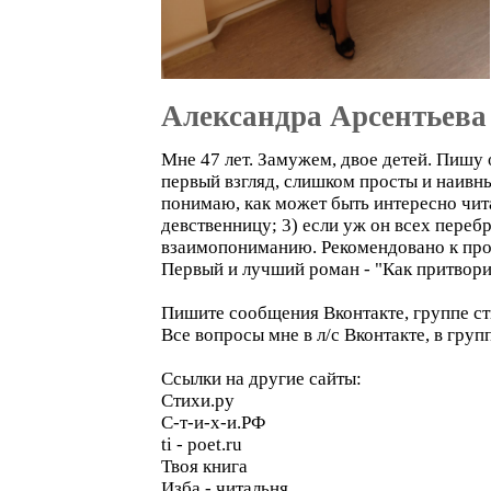
Александра Арсентьева
Мне 47 лет. Замужем, двое детей. Пишу 
первый взгляд, слишком просты и наивны
понимаю, как может быть интересно чит
девственницу; 3) если уж он всех переб
взаимопониманию. Рекомендовано к проч
Первый и лучший роман - "Как притвор
Пишите сообщения Вконтакте, группе сти
Все вопросы мне в л/с Вконтакте, в груп
Ссылки на другие сайты:
Стихи.ру
С-т-и-х-и.РФ
ti - poet.ru
Твоя книга
Изба - читальня