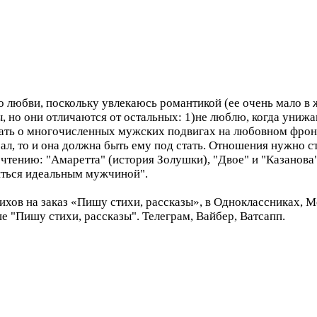
о любви, поскольку увлекаюсь романтикой (ее очень мало в 
, но они отличаются от остальных: 1)не люблю, когда унижа
ать о многочисленных мужских подвигах на любовном фронте
рал, то и она должна быть ему под стать. Отношения нужно с
тению: "Амаретта" (история Золушки), "Двое" и "Казанова
иться идеальным мужчиной".
хов на заказ «Пишу стихи, рассказы», в Одноклассниках, М
пе "Пишу стихи, рассказы". Телеграм, Вайбер, Ватсапп.