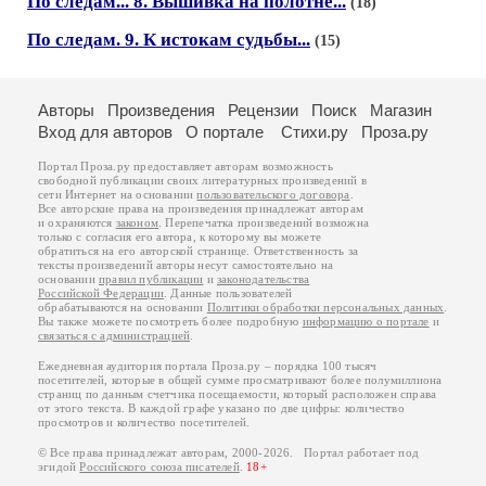
По следам... 8. Вышивка на полотне...
(18)
По следам. 9. К истокам судьбы...
(15)
Авторы
Произведения
Рецензии
Поиск
Магазин
Вход для авторов
О портале
Стихи.ру
Проза.ру
Портал Проза.ру предоставляет авторам возможность
свободной публикации своих литературных произведений в
сети Интернет на основании
пользовательского договора
.
Все авторские права на произведения принадлежат авторам
и охраняются
законом
. Перепечатка произведений возможна
только с согласия его автора, к которому вы можете
обратиться на его авторской странице. Ответственность за
тексты произведений авторы несут самостоятельно на
основании
правил публикации
и
законодательства
Российской Федерации
. Данные пользователей
обрабатываются на основании
Политики обработки персональных данных
.
Вы также можете посмотреть более подробную
информацию о портале
и
связаться с администрацией
.
Ежедневная аудитория портала Проза.ру – порядка 100 тысяч
посетителей, которые в общей сумме просматривают более полумиллиона
страниц по данным счетчика посещаемости, который расположен справа
от этого текста. В каждой графе указано по две цифры: количество
просмотров и количество посетителей.
© Все права принадлежат авторам, 2000-2026. Портал работает под
эгидой
Российского союза писателей
.
18+