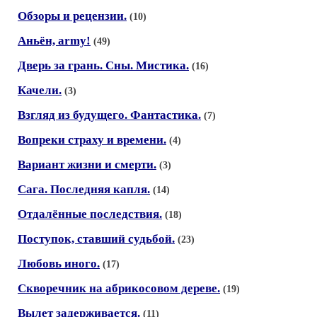
Обзоры и рецензии.
(10)
Аньён, army!
(49)
Дверь за грань. Сны. Мистика.
(16)
Качели.
(3)
Взгляд из будущего. Фантастика.
(7)
Вопреки страху и времени.
(4)
Вариант жизни и смерти.
(3)
Сага. Последняя капля.
(14)
Отдалённые последствия.
(18)
Поступок, ставший судьбой.
(23)
Любовь иного.
(17)
Скворечник на абрикосовом дереве.
(19)
Вылет задерживается.
(11)