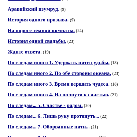
Аравийский изумруд.
(9)
История одного призыва.
(9)
На пороге тёмной комнаты.
(24)
История одной свадьбы.
(23)
Ждите ответа.
(19)
По следам иного 1. Удержать нити судьбы.
(18)
По следам иного 2. По обе стороны океана.
(23)
По следам иного 3. Время вершить чудеса.
(18)
По следам иного 4. На полпути к счастью.
(21)
По следам... 5. Счастье - рядом.
(20)
По следам... 6. Лишь руку протянуть...
(22)
По следам... 7. Оборванные нити...
(21)