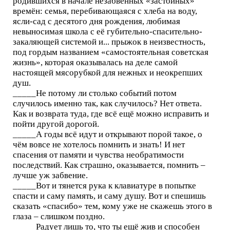
родившихся в начале незабвенных «застойных»
времён: семья, перебивающаяся с хлеба на воду,
ясли-сад с десятого дня рождения, любимая
невыносимая школа с её губительно-спасительно-
закаляющей системой и... прыжок в неизвестность,
под гордым названием «самостоятельная советская
жизнь», которая оказывалась на деле самой
настоящей мясорубкой для нежных и неокрепших
душ.
_____Не потому ли столько событий потом
случилось именно так, как случилось? Нет ответа.
Как и возврата туда, где всё ещё можно исправить и
пойти другой дорогой.
_____А годы всё идут и открывают порой такое, о
чём вовсе не хотелось помнить и знать! И нет
спасения от памяти и чувства необратимости
последствий. Как страшно, оказывается, помнить –
лучше уж забвение.
_____Вот и тянется рука к клавиатуре в попытке
спасти и саму память, и саму душу. Вот и спешишь
сказать «спасибо» тем, кому уже не скажешь этого в
глаза – слишком поздно.
_____Радует лишь то, что ты ещё жив и способен