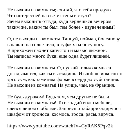
Не выходи из комнаты; считай, что тебя продуло.
Что интересней на свете стены и стула?
Зачем выходить оттуда, куда вернешься вечером
таким же, каким ты был, тем более - изувеченным?
О, не выходи из комнаты. Танцуй, поймав, боссанову
в пальто на голое тело, в туфлях на босу ногу.
В прихожей пахнет капустой и мазью лыжной.
Ты написал много букв; еще одна будет лишней.
Не выходи из комнаты. О, пускай только комната
догадывается, как ты выглядишь. И вообще инкогнито
эрго сум, как заметила форме в сердцах субстанция.
Не выходи из комнаты! На улице, чай, не Франция.
Не будь дураком! Будь тем, чем другие не были.
Не выходи из комнаты! То есть дай волю мебели,
слейся лицом с обоями. Запрись и забаррикадируйся
шкафом от хроноса, космоса, эроса, расы, вируса.
https://www.youtube.com/watch?v=GyRAK5Pqv2k