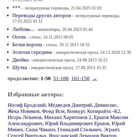
23.03.2025 10:49
***
- литературные переводы, 25.04.2025 01:03
Переводы других авторов
- литературные переводы,
17.03.2025 01:11
Любовь...
- миниатюры, 20.04.2023 01:44
Осень
- стихи, 14.11.2015 00:05
Белая ворона
- стихи, 29.11.2013 18:32
Золотая середина
- юмористическая проза, 24.12.2020 12:30
Двойка
- юмористическая проза, 24.08.2013 16:21
Шутка
- юмористическая проза, 27.08.2013 10:35
продолжение:
1-50
51-100
101-150
→
Избранные авторы:
Иосиф Бродский
,
Медведев Дмитрий
,
Димиозис
,
Жека Новиков
,
Фонд Всм
,
Конкурс Копирайта -К2
,
Игорь Леванов
,
Михаил Харитонов 2
,
Ершов Максим
Александрович
,
Юрий Владимирович Ершов
,
Юрий
Миних
,
Саша Чиканэ
,
Геннадий Стальнич
,
Эгрант
,
Сергей Винтольц
,
Ярославский Левашов Виктор
,