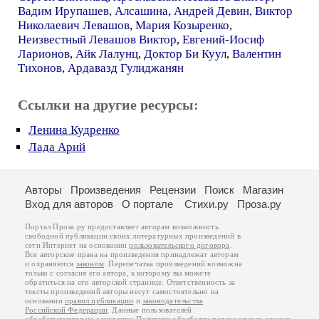
Вадим Ирупашев
,
Алсашина
,
Андрей Девин
,
Виктор
Николаевич Левашов
,
Мария Козыренко
,
Неизвестный Левашов Виктор
,
Евгений-Иосиф
Ларионов
,
Айк Лалунц
,
Доктор Би Куул
,
Валентин
Тихонов
,
Ардавазд Гулиджанян
Ссылки на другие ресурсы:
Ленина Кудренко
Лада Арий
Авторы
Произведения
Рецензии
Поиск
Магазин
Вход для авторов
О портале
Стихи.ру
Проза.ру
Портал Проза.ру предоставляет авторам возможность
свободной публикации своих литературных произведений в
сети Интернет на основании
пользовательского договора
.
Все авторские права на произведения принадлежат авторам
и охраняются
законом
. Перепечатка произведений возможна
только с согласия его автора, к которому вы можете
обратиться на его авторской странице. Ответственность за
тексты произведений авторы несут самостоятельно на
основании
правил публикации
и
законодательства
Российской Федерации
. Данные пользователей