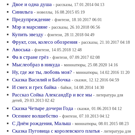
Двое и одна душа
- рассказы, 17.01.2014 04:13
Синильга
- новеллы, 16.08.2015 05:19
Предупреждение
- фэнтези, 18.10.2017 06:01
Мэр и марсияне
- рассказы, 26.10.2018 06:56
Купить звезду
- фэнтези, 28.11.2018 04:49
Фрукт, сон, колесо обозрения
- рассказы, 21.10.2017 04:18
Авоська
- фэнтези, 14.05.2018 12:48
Фа в стране грёз
- фэнтези, 07.09.2017 02:08
Мыслеобраз в никуда
- миниатюры, 25.08.2020 14:16
Ну, где же ты, любовь моя?
- миниатюры, 14.02.2016 11:20
Сказка Василий и Бабочка
- сказки, 12.12.2016 04:59
И смех и грех байка
- байки, 14.08.2014 14:30
Рассказ Сойка АлександЕр и все мы
- литература для
детей, 29.03.2013 02:42
Сказка Четыре дочери Года
- сказки, 01.06.2013 04:12
Осеннее волшебство
- фэнтези, 07.10.2013 04:12
С Днём рождения, Малыш
- миниатюры, 08.01.2015 08:23
Сказка Пуговица с королевского платья
- литература для