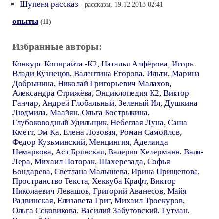
Шупеня рассказ
- рассказы, 19.12.2013 02:41
опыты
(11)
Избранные авторы:
Конкурс Копирайта -К2
,
Наталья Алфёрова
,
Игорь
Влади Кузнецов
,
Валентина Егорова
,
Ильти
,
Марина
Добрынина
,
Николай Григорьевич Малахов
,
Александра Стрижёва
,
Энциклопедия К2
,
Виктор
Ганчар
,
Андрей Глобальный
,
Зеленый Ил
,
Душкина
Людмила
,
Маайян
,
Ольга Кострыкина
,
Глубоководный Удильщик
,
Небеглая Луна
,
Саша
Кметт
,
Эм Ка
,
Елена Лозовая
,
Роман Самойлов
,
Федор Кузьминский
,
Менцингия
,
Аделаида
Немаркова
,
Ася Брянская
,
Валерия Хелерманн
,
Валя-
Лера
,
Михаил Поторак
,
Шахерезада
,
Софья
Бондарева
,
Светлана Малышева
,
Ирина Прищепова
,
Пространство Текста
,
Хеккуба Крафт
,
Виктор
Николаевич Левашов
,
Григорий Аванесов
,
Майя
Радвинская
,
Елизавета Григ
,
Михаил Троекуров
,
Ольга Соковикова
,
Василий Забутовский
,
Гутман
,