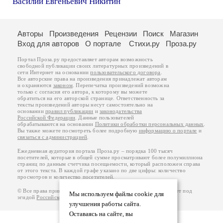
Василий Евгеньевич Никитин
Авторы
Произведения
Рецензии
Поиск
Магазин
Вход для авторов
О портале
Стихи.ру
Проза.ру
Портал Проза.ру предоставляет авторам возможность
свободной публикации своих литературных произведений в
сети Интернет на основании
пользовательского договора
.
Все авторские права на произведения принадлежат авторам
и охраняются
законом
. Перепечатка произведений возможна
только с согласия его автора, к которому вы можете
обратиться на его авторской странице. Ответственность за
тексты произведений авторы несут самостоятельно на
основании
правил публикации
и
законодательства
Российской Федерации
. Данные пользователей
обрабатываются на основании
Политики обработки персональных данных
.
Вы также можете посмотреть более подробную
информацию о портале
и
связаться с администрацией
.
Ежедневная аудитория портала Проза.ру – порядка 100 тысяч
посетителей, которые в общей сумме просматривают более полумиллиона
страниц по данным счетчика посещаемости, который расположен справа
от этого текста. В каждой графе указано по две цифры: количество
просмотров и количество посетителей.
© Все права принадлежат авторам, 2000-2026. Портал работает под
Мы используем файлы cookie для
эгидой
Российского союза писателей
.
18+
улучшения работы сайта.
Оставаясь на сайте, вы