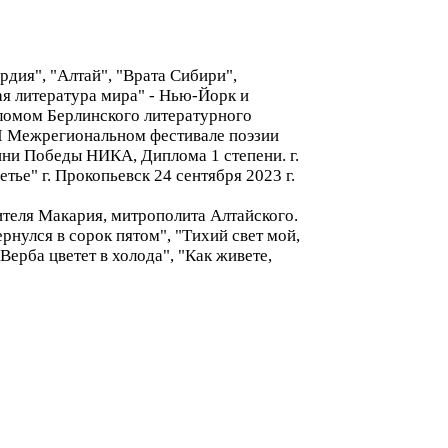
рдия", "Алтай", "Врата Сибири",
ая литература мира" - Нью-Йорк и
пломом Берлинского литературного
XII Межрегиональном фестивале поэзии
ини Победы НИКА, Диплома 1 степени. г.
ье" г. Прокопьевск 24 сентября 2023 г.
ителя Макария, митрополита Алтайского.
рнулся в сорок пятом", "Тихий свет мой,
ерба цветет в холода", "Как живете,