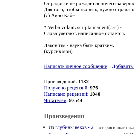
От радости не рождается ничего заверш
Для того, чтобы творить, нужно страдать
(с) Айно Кабе
* Verba volant, scripta manent(лат) -
Слова улетают, написанное остается.
Лаконизм - наука быть кратким.
(курсив мой)
Написать личное сообщение
Добавить 
Произведений:
1132
Получено рецензий
:
976
Написано рецензий
:
1040
Читателей
:
97544
Произведения
Из глубины веков - 2
- история и политика