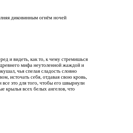
полняя диковинным огнём ночей
ред и видеть, как то, к чему стремишься
ну древнего мифа неутоленной жаждой и
вкушал, чья спелая сладость словно
ом, источать себя, отдавая свою кровь,
и все это для того, чтобы его швырнули
ые крылья всех белых ангелов, что