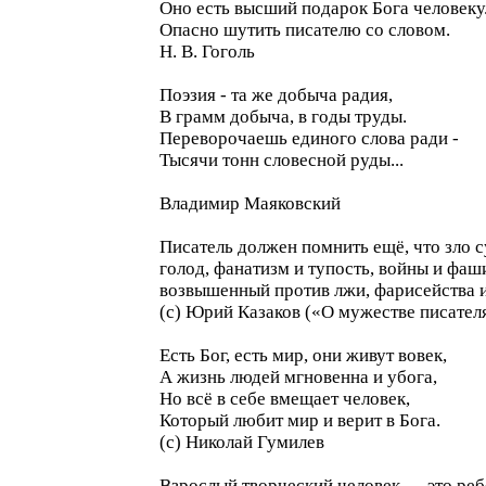
Оно есть высший подарок Бога человеку
Опасно шутить писателю со словом.
Н. В. Гоголь
Поэзия - та же добыча радия,
В грамм добыча, в годы труды.
Переворочаешь единого слова ради -
Тысячи тонн словесной руды...
Владимир Маяковский
Писатель должен помнить ещё, что зло с
голод, фанатизм и тупость, войны и фаши
возвышенный против лжи, фарисейства и
(с) Юрий Казаков («О мужестве писател
Есть Бог, есть мир, они живут вовек,
А жизнь людей мгновенна и убога,
Но всё в себе вмещает человек,
Который любит мир и верит в Бога.
(с) Николай Гумилев
Взрослый творческий человек — это реб