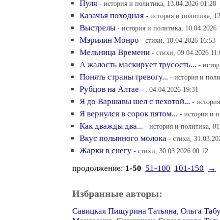
Пуля
- история и политика, 13.04.2026 01:28
Казачья походная
- история и политика, 12
Выстрелы
- история и политика, 10.04.2026 
Мэрилин Монро
- стихи, 10.04.2026 16:53
Мельница Времени
- стихи, 09.04.2026 11:
А жалость маскирует трусость...
- истор
Понять страны тревогу...
- история и поли
Рубцов на Алтае
- , 04.04.2026 19:31
Я до Варшавы шел с пехотой...
- история
Я вернулся в сорок пятом...
- история и п
Как дважды два...
- история и политика, 01
Вкус полынного молока
- стихи, 31.03.20
Жарки в снегу
- стихи, 30.03.2026 00:12
продолжение:
1-50
51-100
101-150
→
Избранные авторы:
Савицкая Пищурина Татьяна
,
Ольга Таб