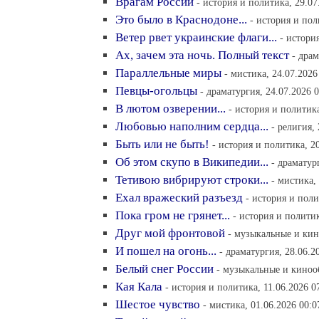
Врагам России
- история и политика, 29.07
Это было в Краснодоне...
- история и пол
Ветер рвет украинские флаги...
- истори
Ах, зачем эта ночь. Полный текст
- драм
Параллельные миры
- мистика, 24.07.2026
Певцы-огольцы
- драматургия, 24.07.2026 
В лютом озверении...
- история и политика
Любовью наполним сердца...
- религия, 
Быть или не быть!
- история и политика, 20
Об этом скупо в Википедии...
- драматур
Тетивою вибрируют строки...
- мистика,
Ехал вражеский разъезд
- история и поли
Пока гром не грянет...
- история и политик
Друг мой фронтовой
- музыкальные и кин
И пошел на огонь...
- драматургия, 28.06.2
Белый снег России
- музыкальные и кинооб
Кая Кала
- история и политика, 11.06.2026 0
Шестое чувство
- мистика, 01.06.2026 00:0