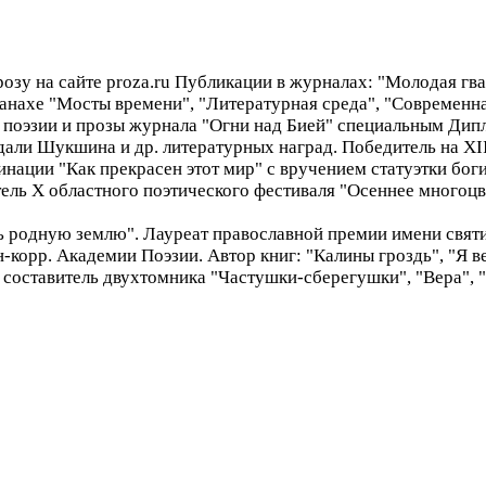
зу на сайте proza.ru Публикации в журналах: "Молодая гва
манахе "Мосты времени", "Литературная среда", "Современн
а поэзии и прозы журнала "Огни над Бией" специальным Ди
медали Шукшина и др. литературных наград. Победитель на 
инации "Как прекрасен этот мир" c вручением статуэтки бог
ель X областного поэтического фестиваля "Осеннее многоцвет
ь родную землю". Лауреат православной премии имени свят
корр. Академии Поэзии. Автор книг: "Калины гроздь", "Я ве
 составитель двухтомника "Частушки-сберегушки", "Вера", "В