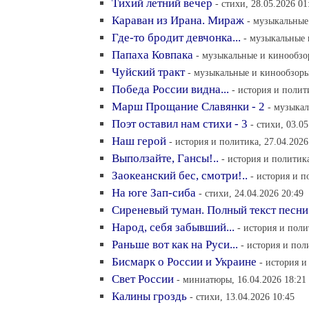
Тихий летний вечер
- стихи, 28.05.2026 01
Караван из Ирана. Мираж
- музыкальные
Где-то бродит девчонка...
- музыкальные 
Папаха Ковпака
- музыкальные и кинообзор
Чуйский тракт
- музыкальные и кинообзоры,
Победа России видна...
- история и полит
Марш Прощание Славянки - 2
- музыкал
Поэт оставил нам стихи - 3
- стихи, 03.0
Наш герой
- история и политика, 27.04.2026
Выползайте, Гансы!..
- история и политика
Заокеанский бес, смотри!..
- история и п
На юге Зап-сиба
- стихи, 24.04.2026 20:49
Сиреневый туман. Полный текст песни
Народ, себя забывший...
- история и поли
Раньше вот как на Руси...
- история и пол
Бисмарк о России и Украине
- история и
Свет России
- миниатюры, 16.04.2026 18:21
Калины гроздь
- стихи, 13.04.2026 10:45