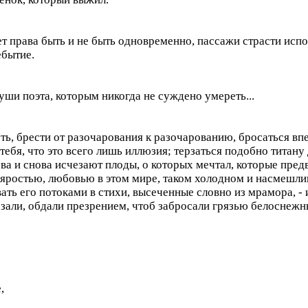
ет права быть и не быть одновременно, пассажи страсти ис
ебытие.
уши поэта, которым никогда не суждено умереть...
ть, брести от разочарования к разочарованию, бросаться впе
т тебя, что это всего лишь иллюзия; терзаться подобно тита
ва и снова исчезают плоды, о которых мечтал, которые пред
 яростью, любовью в этом мире, таком холодном и насмешлив
ать его потоками в стихи, высеченные словно из мрамора, - 
ерзали, обдали презрением, чтоб забросали грязью белоснежн
,