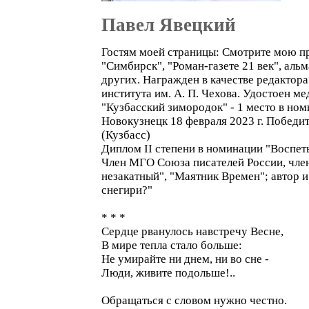
Павел Явецкий
Гостям моей страницы: Смотрите мою про
"Симбирск", "Роман-газете 21 век", аль
других. Награжден в качестве редактор
института им. А. П. Чехова. Удостоен 
"Кузбасский зимородок" - 1 место в ном
Новокузнецк 18 февраля 2023 г. Победит
(Кузбасс)
Диплом II степени в номинации "Воспет
Член МГО Союза писателей России, член-
незакатный", "Маятник Времен"; автор и
снегири?"
* * *
­Сердце рванулось навстречу Весне,
В мире тепла стало больше:
Не умирайте ни днем, ни во сне -
Люди, живите подольше!..
Обращаться с словом нужно честно.