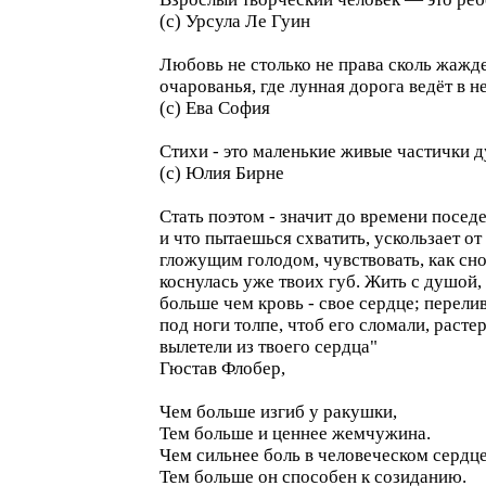
(с) Урсула Ле Гуин
Любовь не столько не права сколь жажд
очарованья, где лунная дорога ведёт в н
(с) Ева София
Стихи - это маленькие живые частички д
(с) Юлия Бирне
Стать поэтом - значит до времени поседе
и что пытаешься схватить, ускользает о
гложущим голодом, чувствовать, как сно
коснулась уже твоих губ. Жить с душой,
больше чем кровь - свое сердце; перелив
под ноги толпе, чтоб его сломали, раст
вылетели из твоего сердца"
Гюстав Флобер,
Чем больше изгиб у ракушки,
Тем больше и ценнее жемчужина.
Чем сильнее боль в человеческом сердце
Тем больше он способен к созиданию.