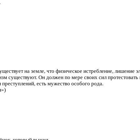
.
уществует на земле, что физическое истребление, лишение э
зм существуют. Он должен по мере своих сил протестовать пр
 преступлений, есть мужество особого рода.
я»)
ёнок, который выжил.