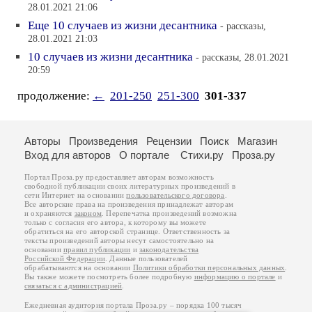
28.01.2021 21:06
Еще 10 случаев из жизни десантника
- рассказы,
28.01.2021 21:03
10 случаев из жизни десантника
- рассказы, 28.01.2021
20:59
продолжение:
←
201-250
251-300
301-337
Авторы
Произведения
Рецензии
Поиск
Магазин
Вход для авторов
О портале
Стихи.ру
Проза.ру
Портал Проза.ру предоставляет авторам возможность
свободной публикации своих литературных произведений в
сети Интернет на основании
пользовательского договора
.
Все авторские права на произведения принадлежат авторам
и охраняются
законом
. Перепечатка произведений возможна
только с согласия его автора, к которому вы можете
обратиться на его авторской странице. Ответственность за
тексты произведений авторы несут самостоятельно на
основании
правил публикации
и
законодательства
Российской Федерации
. Данные пользователей
обрабатываются на основании
Политики обработки персональных данных
.
Вы также можете посмотреть более подробную
информацию о портале
и
связаться с администрацией
.
Ежедневная аудитория портала Проза.ру – порядка 100 тысяч