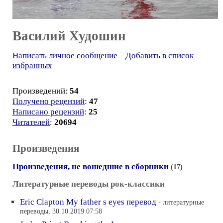
Василий Худошин
Написать личное сообщение
Добавить в список
избранных
Произведений:
54
Получено рецензий
:
47
Написано рецензий
:
25
Читателей
:
20694
Произведения
Произведения, не вошедшие в сборники
(17)
Литературные переводы рок-классики
Eric Clapton My father s eyes перевод
- литературные
переводы, 30.10.2019 07:58