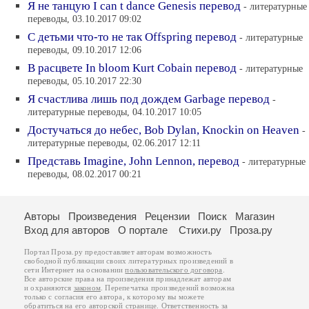
Я не танцую I can t dance Genesis перевод
- литературные
переводы, 03.10.2017 09:02
С детьми что-то не так Offspring перевод
- литературные
переводы, 09.10.2017 12:06
В расцвете In bloom Kurt Cobain перевод
- литературные
переводы, 05.10.2017 22:30
Я счастлива лишь под дождем Garbage перевод
-
литературные переводы, 04.10.2017 10:05
Достучаться до небес, Bob Dylan, Knockin on Heaven
-
литературные переводы, 02.06.2017 12:11
Представь Imagine, John Lennon, перевод
- литературные
переводы, 08.02.2017 00:21
Авторы
Произведения
Рецензии
Поиск
Магазин
Вход для авторов
О портале
Стихи.ру
Проза.ру
Портал Проза.ру предоставляет авторам возможность
свободной публикации своих литературных произведений в
сети Интернет на основании
пользовательского договора
.
Все авторские права на произведения принадлежат авторам
и охраняются
законом
. Перепечатка произведений возможна
только с согласия его автора, к которому вы можете
обратиться на его авторской странице. Ответственность за