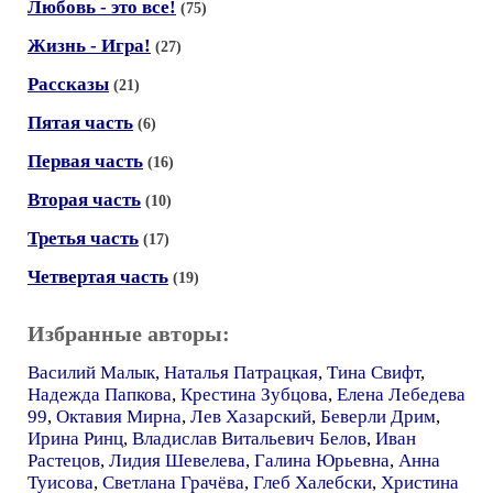
Любовь - это все!
(75)
Жизнь - Игра!
(27)
Рассказы
(21)
Пятая часть
(6)
Первая часть
(16)
Вторая часть
(10)
Третья часть
(17)
Четвертая часть
(19)
Избранные авторы:
Василий Малык
,
Наталья Патрацкая
,
Тина Свифт
,
Надежда Папкова
,
Крестина Зубцова
,
Елена Лебедева
99
,
Октавия Мирна
,
Лев Хазарский
,
Беверли Дрим
,
Ирина Ринц
,
Владислав Витальевич Белов
,
Иван
Растецов
,
Лидия Шевелева
,
Галина Юрьевна
,
Анна
Туисова
,
Светлана Грачёва
,
Глеб Халебски
,
Христина