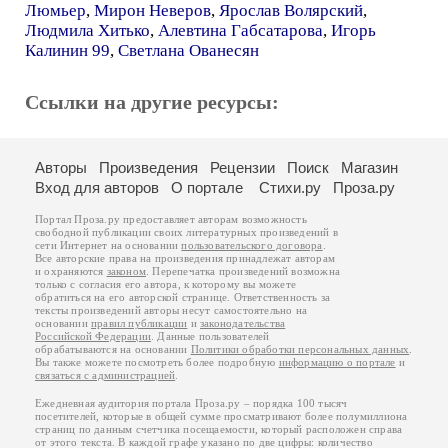
Люмьер
,
Мирон Неверов
,
Ярослав Волярский
,
Людмила Хитько
,
Алевтина Габсатарова
,
Игорь
Калинин 99
,
Светлана Ованесян
Ссылки на другие ресурсы:
Авторы
Произведения
Рецензии
Поиск
Магазин
Вход для авторов
О портале
Стихи.ру
Проза.ру
Портал Проза.ру предоставляет авторам возможность
свободной публикации своих литературных произведений в
сети Интернет на основании
пользовательского договора
.
Все авторские права на произведения принадлежат авторам
и охраняются
законом
. Перепечатка произведений возможна
только с согласия его автора, к которому вы можете
обратиться на его авторской странице. Ответственность за
тексты произведений авторы несут самостоятельно на
основании
правил публикации
и
законодательства
Российской Федерации
. Данные пользователей
обрабатываются на основании
Политики обработки персональных данных
.
Вы также можете посмотреть более подробную
информацию о портале
и
связаться с администрацией
.
Ежедневная аудитория портала Проза.ру – порядка 100 тысяч
посетителей, которые в общей сумме просматривают более полумиллиона
страниц по данным счетчика посещаемости, который расположен справа
от этого текста. В каждой графе указано по две цифры: количество