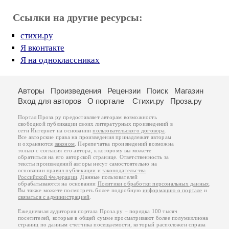
Ссылки на другие ресурсы:
стихи.ру
Я вконтакте
Я на одноклассниках
Авторы
Произведения
Рецензии
Поиск
Магазин
Вход для авторов
О портале
Стихи.ру
Проза.ру
Портал Проза.ру предоставляет авторам возможность
свободной публикации своих литературных произведений в
сети Интернет на основании
пользовательского договора
.
Все авторские права на произведения принадлежат авторам
и охраняются
законом
. Перепечатка произведений возможна
только с согласия его автора, к которому вы можете
обратиться на его авторской странице. Ответственность за
тексты произведений авторы несут самостоятельно на
основании
правил публикации
и
законодательства
Российской Федерации
. Данные пользователей
обрабатываются на основании
Политики обработки персональных данных
.
Вы также можете посмотреть более подробную
информацию о портале
и
связаться с администрацией
.
Ежедневная аудитория портала Проза.ру – порядка 100 тысяч
посетителей, которые в общей сумме просматривают более полумиллиона
страниц по данным счетчика посещаемости, который расположен справа