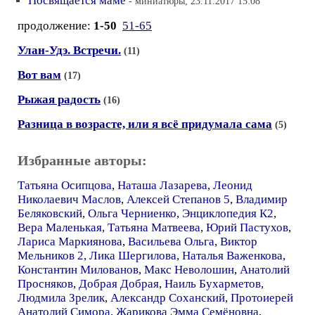
Посвящается маме
- миниатюры, 23.11.2017 15:08
продолжение:
1-50
51-65
Улан-Удэ. Встречи.
(11)
Вот вам
(17)
Рыжая радость
(16)
Разница в возрасте, или я всё придумала сама
(5)
Избранные авторы:
Татьяна Осипцова
,
Наташа Лазарева
,
Леонид
Николаевич Маслов
,
Алексей Степанов 5
,
Владимир
Беляковский
,
Ольга Черниенко
,
Энциклопедия К2
,
Вера Маленькая
,
Татьяна Матвеева
,
Юрий Пастухов
,
Лариса Маркиянова
,
Васильева Ольга
,
Виктор
Мельников 2
,
Лика Шергилова
,
Наталья Важенкова
,
Константин Милованов
,
Макс Неволошин
,
Анатолий
Просняков
,
Добрая Добрая
,
Наиль Бухарметов
,
Людмила Зрелик
,
Александр Соханский
,
Протоиерей
Анатолий Симора
,
Жарикова Эмма Семёновна
,