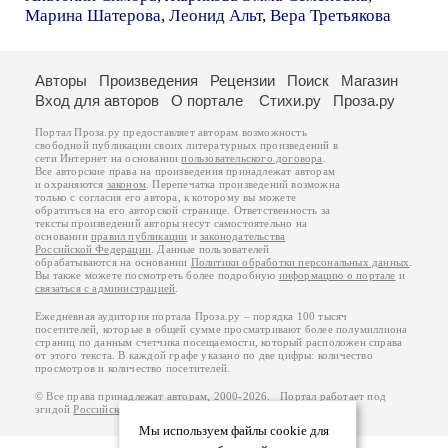
Марина Шатерова
,
Леонид Альт
,
Вера Третьякова
Авторы
Произведения
Рецензии
Поиск
Магазин
Вход для авторов
О портале
Стихи.ру
Проза.ру
Портал Проза.ру предоставляет авторам возможность
свободной публикации своих литературных произведений в
сети Интернет на основании
пользовательского договора
.
Все авторские права на произведения принадлежат авторам
и охраняются
законом
. Перепечатка произведений возможна
только с согласия его автора, к которому вы можете
обратиться на его авторской странице. Ответственность за
тексты произведений авторы несут самостоятельно на
основании
правил публикации
и
законодательства
Российской Федерации
. Данные пользователей
обрабатываются на основании
Политики обработки персональных данных
.
Вы также можете посмотреть более подробную
информацию о портале
и
связаться с администрацией
.
Ежедневная аудитория портала Проза.ру – порядка 100 тысяч
посетителей, которые в общей сумме просматривают более полумиллиона
страниц по данным счетчика посещаемости, который расположен справа
от этого текста. В каждой графе указано по две цифры: количество
просмотров и количество посетителей.
© Все права принадлежат авторам, 2000-2026. Портал работает под
эгидой
Российского союза писателей
.
18+
Мы используем файлы cookie для