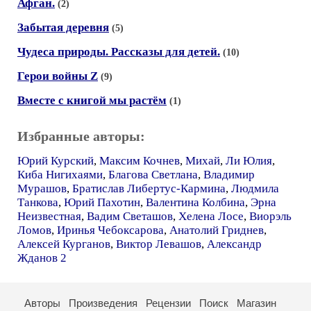
Афган.
(2)
Забытая деревня
(5)
Чудеса природы. Рассказы для детей.
(10)
Герои войны Z
(9)
Вместе с книгой мы растём
(1)
Избранные авторы:
Юрий Курский
,
Максим Кочнев
,
Михай
,
Ли Юлия
,
Киба Нигихаями
,
Благова Светлана
,
Владимир
Мурашов
,
Братислав Либертус-Кармина
,
Людмила
Танкова
,
Юрий Пахотин
,
Валентина Колбина
,
Эрна
Неизвестная
,
Вадим Светашов
,
Хелена Лосе
,
Виорэль
Ломов
,
Иринья Чебоксарова
,
Анатолий Гриднев
,
Алексей Курганов
,
Виктор Левашов
,
Александр
Жданов 2
Авторы
Произведения
Рецензии
Поиск
Магазин