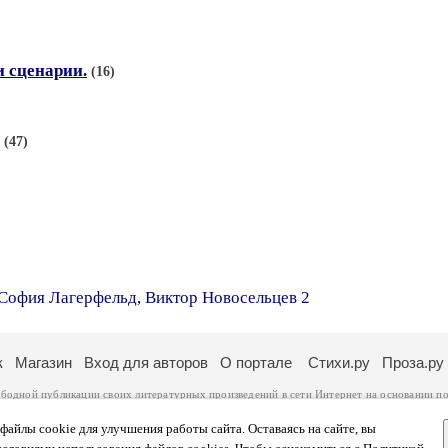
и сценарии.
(16)
(47)
София Лагерфельд
,
Виктор Новосельцев 2
к
Магазин
Вход для авторов
О портале
Стихи.ру
Проза.ру
ободной публикации своих литературных произведений в сети Интернет на основании
по
ся
законом
. Перепечатка произведений возможна только с согласия его автора, к котором
ры несут самостоятельно на основании
правил публикации
и
законодательства Российско
айлы cookie для улучшения работы сайта. Оставаясь на сайте, вы
ональных данных
. Вы также можете посмотреть более подробную
информацию о портал