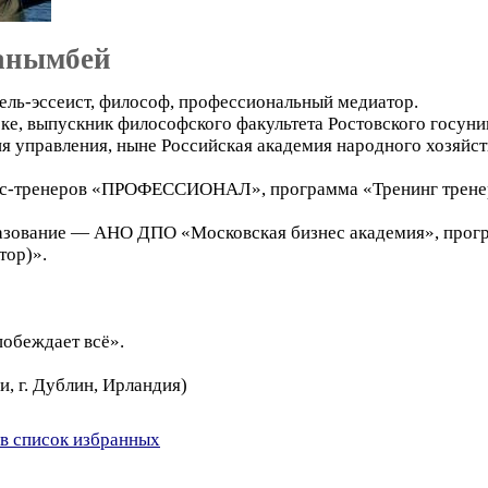
анымбей
ль-эссеист, философ, профессиональный медиатор.
сске, выпускник философского факультета Ростовского госун
ия управления, ныне Российская академия народного хозяйс
ес-тренеров «ПРОФЕССИОНАЛ», программа «Тренинг трене
разование — АНО ДПО «Московская бизнес академия», про
тор)».
обеждает всё».
и, г. Дублин, Ирландия)
в список избранных