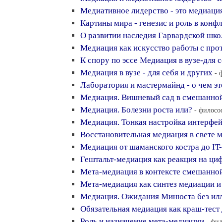
Медиативное лидерство - это медиаци
Картины мира - генезис и роль в конф
О развитии наследия Гарвардской шко
Медиация как искусство работы с пр
К спору по эссе Медиация в вузе-для 
Медиация в вузе - для себя и других
- 
Лаборатория и мастермайнд - о чем эт
Медиация. Вишневый сад в смешанной
Медиация. Болезни роста или?
- филосо
Медиация. Тонкая настройка интерфе
Восстановительная медиация в свете 
Медиация от шаманского костра до IT
Гештальт-медиация как реакция на ци
Мета-медиация в контексте смешанно
Мета-медиация как синтез медиации 
Медиация. Ожидания Минюста без ил
Обязательная медиация как краш-тест
Роль и назначение мета-медиации
- фил