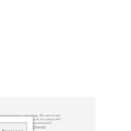
льзовательского договора
. Все авторские
у вы можете обратиться на его авторской
й Федерации
. Данные пользователей
е
и
связаться с администрацией
.