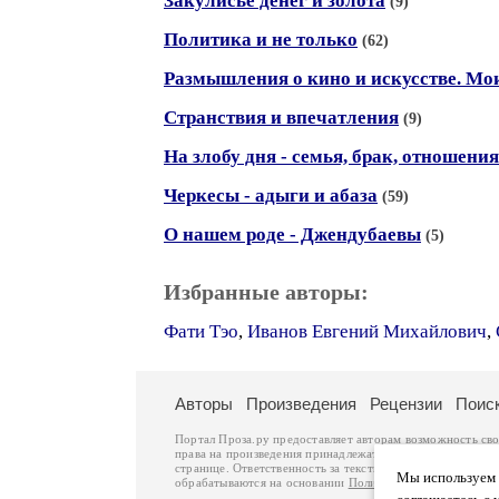
Закулисье денег и золота
(9)
Политика и не только
(62)
Размышления о кино и искусстве. Мо
Странствия и впечатления
(9)
На злобу дня - семья, брак, отношения
Черкесы - адыги и абаза
(59)
О нашем роде - Джендубаевы
(5)
Избранные авторы:
Фати Тэо
,
Иванов Евгений Михайлович
,
Авторы
Произведения
Рецензии
Поис
Портал Проза.ру предоставляет авторам возможность св
права на произведения принадлежат авторам и охраняют
странице. Ответственность за тексты произведений авто
Мы используем ф
обрабатываются на основании
Политики обработки перс