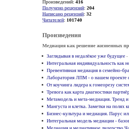
Произведений:
416
Получено рецензий
:
204
Написано рецензий
:
32
Читателей
:
101740
Произведения
Медиация как решение жизненных п
Заглядывая в недалёкое уже будущее
-
Интегральная индивидуальность как н
Превентивная медиация в семейно-бр
Лаборатория ЛПМ - о нашем проекте 
От коучинга лидера к гомеорезу сист
Тревога как карта диагностики партнё
Метамодель и мета-медиация. Тренд и
Мангуста и клетка. Заметки на полях 
Бизнес-культура и медиация. Парус ил
Интегральная модель медиации - базо
Медиация и медиативное лидерство Ча