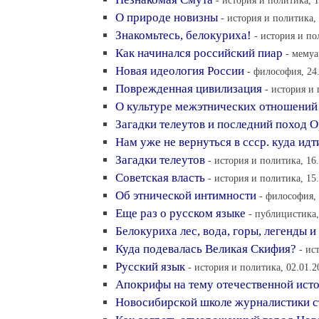
- история и политика, 1
О природе новизны
- история и политика, 
Знакомьтесь, белокуриха!
- история и по
Как начинался российский пиар
- мемуа
Новая идеология России
- философия, 24
Поврежденная цивилизация
- история и 
О культуре межэтнических отношений
Загадки телеутов и последний поход 
Нам уже не вернуться в ссср. куда идт
Загадки телеутов
- история и политика, 16.
Советская власть
- история и политика, 15.
Об этнической интимности
- философия, 
Еще раз о русском языке
- публицистика,
Белокуриха лес, вода, горы, легенды и
Куда подевалась Великая Скифия?
- ис
Русский язык
- история и политика, 02.01.2
Апокрифы на тему отечественной ист
Новосибирской школе журналистики ст