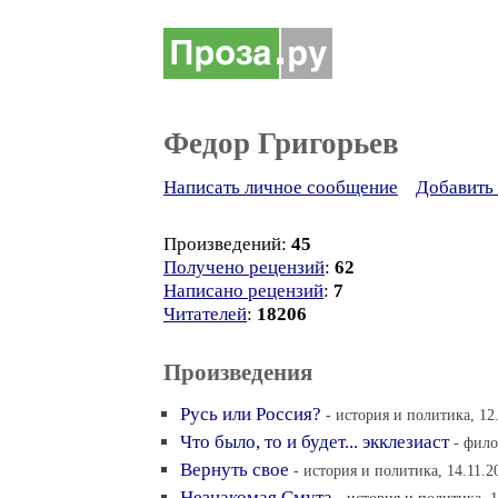
Федор Григорьев
Написать личное сообщение
Добавить 
Произведений:
45
Получено рецензий
:
62
Написано рецензий
:
7
Читателей
:
18206
Произведения
Русь или Россия?
- история и политика, 12
Что было, то и будет... экклезиаст
- фило
Вернуть свое
- история и политика, 14.11.2
Незнакомая Смута