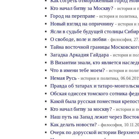
Как согреть отмороженный город Нов
Кто начал битву за Москву?
- история и 
Город на переправе
- история и политика,
Новый взгляд на опричнину
- история и 
Ясли в судьбе будущей столицы Сиби
О свободе, воле и любви
- философия, 27
Тайна восточной границы Московског
Загадка Аркадия Гайдара
- история и по
В Византии знали, кто является насле
Что в имени тебе моем?
- история и поли
Немая Русь
- история и политика, 06.04.201
Правда об татарах и татаро-монгольск
Обская одиссея томского сотника фед
Какой была русская поместная крепос
Кто начал битву за москву?
- история и п
Наш путь на Запад лежит через Восто
Как делать новости?
- философия, 10.11.2
Очерк по дорусской истории Верхнег