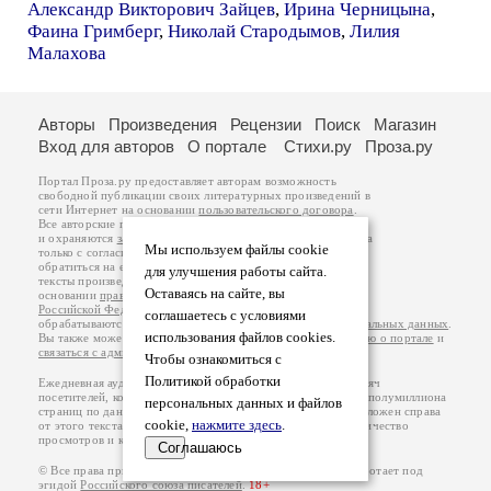
Александр Викторович Зайцев
,
Ирина Черницына
,
Фаина Гримберг
,
Николай Стародымов
,
Лилия
Малахова
Авторы
Произведения
Рецензии
Поиск
Магазин
Вход для авторов
О портале
Стихи.ру
Проза.ру
Портал Проза.ру предоставляет авторам возможность
свободной публикации своих литературных произведений в
сети Интернет на основании
пользовательского договора
.
Все авторские права на произведения принадлежат авторам
и охраняются
законом
. Перепечатка произведений возможна
Мы используем файлы cookie
только с согласия его автора, к которому вы можете
обратиться на его авторской странице. Ответственность за
для улучшения работы сайта.
тексты произведений авторы несут самостоятельно на
Оставаясь на сайте, вы
основании
правил публикации
и
законодательства
Российской Федерации
. Данные пользователей
соглашаетесь с условиями
обрабатываются на основании
Политики обработки персональных данных
.
использования файлов cookies.
Вы также можете посмотреть более подробную
информацию о портале
и
связаться с администрацией
.
Чтобы ознакомиться с
Политикой обработки
Ежедневная аудитория портала Проза.ру – порядка 100 тысяч
посетителей, которые в общей сумме просматривают более полумиллиона
персональных данных и файлов
страниц по данным счетчика посещаемости, который расположен справа
cookie,
нажмите здесь
.
от этого текста. В каждой графе указано по две цифры: количество
просмотров и количество посетителей.
Соглашаюсь
© Все права принадлежат авторам, 2000-2026. Портал работает под
эгидой
Российского союза писателей
.
18+