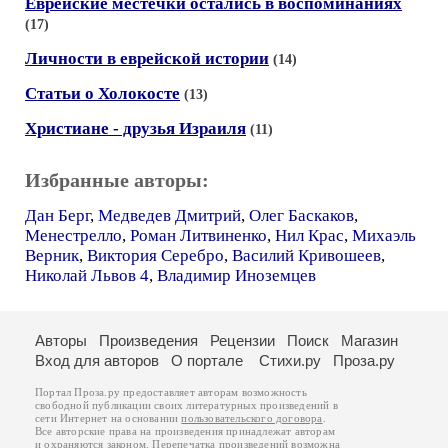
Еврейские местечки остались в воспоминаниях
(17)
Личности в еврейской истории
(14)
Статьи о Холокосте
(13)
Христиане - друзья Израиля
(11)
Избранные авторы:
Дан Берг
,
Медведев Дмитрий
,
Олег Баскаков
,
Менестрелло
,
Роман Литвиненко
,
Нил Крас
,
Михаэль
Верник
,
Виктория Серебро
,
Василий Кривошеев
,
Николай Львов 4
,
Владимир Иноземцев
Авторы
Произведения
Рецензии
Поиск
Магазин
Вход для авторов
О портале
Стихи.ру
Проза.ру
Портал Проза.ру предоставляет авторам возможность
свободной публикации своих литературных произведений в
сети Интернет на основании
пользовательского договора
.
Все авторские права на произведения принадлежат авторам
и охраняются
законом
. Перепечатка произведений возможна