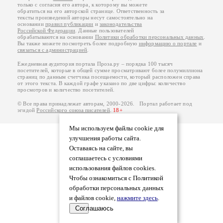
только с согласия его автора, к которому вы можете
обратиться на его авторской странице. Ответственность за
тексты произведений авторы несут самостоятельно на
основании
правил публикации
и
законодательства
Российской Федерации
. Данные пользователей
обрабатываются на основании
Политики обработки персональных данных
.
Вы также можете посмотреть более подробную
информацию о портале
и
связаться с администрацией
.
Ежедневная аудитория портала Проза.ру – порядка 100 тысяч
посетителей, которые в общей сумме просматривают более полумиллиона
страниц по данным счетчика посещаемости, который расположен справа
от этого текста. В каждой графе указано по две цифры: количество
просмотров и количество посетителей.
© Все права принадлежат авторам, 2000-2026. Портал работает под
эгидой
Российского союза писателей
.
18+
Мы используем файлы cookie для
улучшения работы сайта.
Оставаясь на сайте, вы
соглашаетесь с условиями
использования файлов cookies.
Чтобы ознакомиться с Политикой
обработки персональных данных
и файлов cookie,
нажмите здесь
.
Соглашаюсь