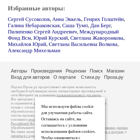
Избранные авторы:
Сергей Сусоколов
,
Анна Эккель
,
Генрих Голштейн
,
Галина Небараковская
,
Саша Тумп
,
Дан Берг
,
Пилипенко Сергей Андреевич
,
Международный
Фонд Всм
,
Юрий Курский
,
Светлана Жаворонкова
,
Михайлов Юрий
,
Светлана Васильевна Волкова
,
Александр Михельман
Авторы
Произведения
Рецензии
Поиск
Магазин
Вход для авторов
О портале
Стихи.ру
Проза.ру
Портал Проза.ру предоставляет авторам возможность
свободной публикации своих литературных произведений в
сети Интернет на основании
пользовательского договора
.
Все авторские права на произведения принадлежат авторам
и охраняются
законом
. Перепечатка произведений возможна
Мы используем файлы cookie
только с согласия его автора, к которому вы можете
обратиться на его авторской странице. Ответственность за
для улучшения работы сайта.
тексты произведений авторы несут самостоятельно на
Оставаясь на сайте, вы
основании
правил публикации
и
законодательства
Российской Федерации
. Данные пользователей
соглашаетесь с условиями
обрабатываются на основании
Политики обработки персональных данных
.
использования файлов cookies.
Вы также можете посмотреть более подробную
информацию о портале
и
связаться с администрацией
.
Чтобы ознакомиться с