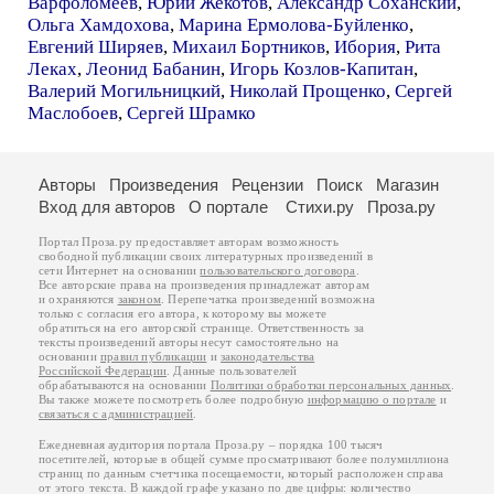
Варфоломеев
,
Юрий Жекотов
,
Александр Соханский
,
Ольга Хамдохова
,
Марина Ермолова-Буйленко
,
Евгений Ширяев
,
Михаил Бортников
,
Ибория
,
Рита
Леках
,
Леонид Бабанин
,
Игорь Козлов-Капитан
,
Валерий Могильницкий
,
Николай Прощенко
,
Сергей
Маслобоев
,
Сергей Шрамко
Авторы
Произведения
Рецензии
Поиск
Магазин
Вход для авторов
О портале
Стихи.ру
Проза.ру
Портал Проза.ру предоставляет авторам возможность
свободной публикации своих литературных произведений в
сети Интернет на основании
пользовательского договора
.
Все авторские права на произведения принадлежат авторам
и охраняются
законом
. Перепечатка произведений возможна
только с согласия его автора, к которому вы можете
обратиться на его авторской странице. Ответственность за
тексты произведений авторы несут самостоятельно на
основании
правил публикации
и
законодательства
Российской Федерации
. Данные пользователей
обрабатываются на основании
Политики обработки персональных данных
.
Вы также можете посмотреть более подробную
информацию о портале
и
связаться с администрацией
.
Ежедневная аудитория портала Проза.ру – порядка 100 тысяч
посетителей, которые в общей сумме просматривают более полумиллиона
страниц по данным счетчика посещаемости, который расположен справа
от этого текста. В каждой графе указано по две цифры: количество