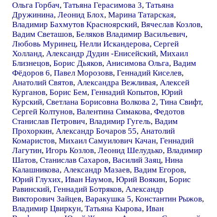
Ольга Горбач
,
Татьяна Герасимова 3
,
Татьяна
Дружинина
,
Леонид Блох
,
Марина Татарская
,
Владимир Бахмутов Красноярский
,
Вячеслав Козлов
,
Вадим Светашов
,
Беляков Владимир Васильевич
,
Любовь Муринец
,
Нелли Искандерова
,
Сергей
Холланд
,
Александр Дудин -Енисейский
,
Михаил
Близнецов
,
Борис Дьяков
,
Анисимова Ольга
,
Вадим
Фёдоров 6
,
Павел Морозовв
,
Геннадий Киселев
,
Анатолий Святов
,
Александра Вежливая
,
Алексей
Курганов
,
Борис Бем
,
Геннадий Копытов
,
Юрий
Курский
,
Светлана Борисовна Волкова 2
,
Тина Свифт
,
Сергей Колтунов
,
Валентина Симакова
,
Федотов
Станислав Петрович
,
Владимир Гугель
,
Вадим
Прохоркин
,
Александр Бочаров 55
,
Анатолий
Комаристов
,
Михаил Самуилович Качан
,
Геннадий
Лагутин
,
Игорь Козлов
,
Леонид Шелудько
,
Владимир
Шатов
,
Станислав Сахаров
,
Василий Заяц
,
Нина
Калашникова
,
Александр Мазаев
,
Вадим Егоров
,
Юрий Глухих
,
Иван Наумов
,
Юрий Воякин
,
Борис
Равинский
,
Геннадий Ботряков
,
Александр
Викторович Зайцев
,
Варакушка 5
,
Константин Рыжов
,
Владимир Цвиркун
,
Татьяна Кырова
,
Иван