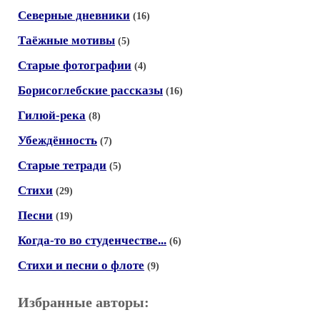
Северные дневники
(16)
Таёжные мотивы
(5)
Старые фотографии
(4)
Борисоглебские рассказы
(16)
Гилюй-река
(8)
Убеждённость
(7)
Старые тетради
(5)
Стихи
(29)
Песни
(19)
Когда-то во студенчестве...
(6)
Стихи и песни о флоте
(9)
Избранные авторы: